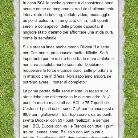
In casa BCL le poche giornate a disposizione sono
scorse come da programma: sedute di allenamento
intervallate da briefing, sedute video, massaggi e
un po' di palestra, in un giusto clima, tutti quanti
sereni e consapevoli delle proprie capacità, il
migliore stato d'animo per affrontare una sfida dura
come la semifinale.
Sulla stessa linea anche coach Olivieri "La serie
con Costone si preannuncia molto difficile. Sarà
importante partire subito bene tra le mura amiche e
non sarà assolutamente scontato. Dobbiamo
recuperare le forze e concentrarci sulle priorità sia
in attacco che in difesa. Non sappiamo ancora se
potremo avere il roster al completo."
La prima partita della serie merita un recap sulle
statistiche che differenziano le due squadre. 81,2 i
punti in media realizzati dal BCL e 75,7 quelli del
Costone, i punti subiti sono 71,5 per i biancorossi e
68,9 per i gialloverdi. Tra i top scorers da tre punti,
svetta Drocker con 537 punti realizzati e sempre
per il BCL Dubois con 497 e Trentin con 384, i primi
tre tra i senesi sono, Ballabio con 405 punti a
referto, Nasello con 403, domenica però assente e