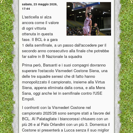
sabato, 23 maggio 2026,
17:44
L'asticella si alza
ancora come il valore
di ogni vittoria
ottenuta in questa
fase. Il BCL è a gara
1 della semifinale, a un passo dall'accedere per il
secondo anno consecutivo alla finale che potrebbe
far salire in B Nazionale la squadra
Prima però, Barsanti e i suoi compagni dovranno
superare l'ostacolo Vismederi Costone Siena, una
delle tre squadre senesi che di fatto hanno
monopolizzato il campionato, insieme alla Virtus
Siena, appena eliminata dalla corsa, e alla Mens
Sana, oggi anche lei in semifinale contro l'USE
Empoli.
I confronti con la Vismederi Costone nel
campionato 2025/26 sono sempre stati a favore del
BCL. Al Palatagliate i biancorossi chiusero con un
più 26 e al Pala Orlandini con un più 3. Domenica il
Costone si presenterà a Lucca senza il suo miglior