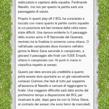
realizzatore e capitano della squadra, Ferdinando
Nasello, ma non per questo la partita sarà una
passeggiata di salute.
Proprio in questi play-off il BCL ha constatato e
toccato con mano quanto le partite contro squadre
la cui posizione era ben lontana dalla vetta siano
state difficili. Una riprova evidente fu il passaggio
dello scorso anno in B Nazionale del Quarrata,
rientrato tra le finaliste in extremis come ottava. O
nell'attuale campionato dove troviamo nell'altro
girone la Mens Sana seconda in campionato, a
giocarsi il passaggio alle finali con l'USE Empoli,
ottava in campionato con 16 punti in meno in
classifica rispetto ai senesi.
Questo per dare ancora più credibilità a quanto
potrà essere dura spuntarla su un già naturalmente
coriaceo Costone che farà di tutto per sopperire
all'assenza di Nasello e cercare di raggiungere la
finale. Una maggiore difficoltà sarà data anche dal
pochissimo tempo a disposizione del BCL per
ricaricare le pile, dopo gara tre con la Virtus Siena,
al contrario dei senesi che sono fermi da mercoledì.