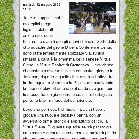
martedì, 12 maggio 2026,
11:56
Tutte le supposizioni, i
molteplici progetti
logistici elaborati
anzitempo, sono
totalmente svaniti con gli ottavi di finale. Sette delle
otto squadre del girone D della Conference Centro
sono state letteralmente spazzate via, l'unica
rimasta a galla è la omonima della senese Virtus
Siena, la Virtus Basket di Civitanova. Un'evidenza
di quanto sia diverso il livello del basket giocato in
Toscana, rispetto a quello della costa adriatica, tra
la Romagna, le Marche e la Puglia, circoscrivendo
la fase dei play-off ad una pratica da svolgersi con
le stesse franchigie contro le quali si è battagliato
per tutta la prima fase del campionato.
Ecco che per i quarti di finale il BCL si trova a
giocare una nuova e decisiva partita con un
avversario ormai storico e soprattutto ostico, la
Virtus Siena. Di questa squadra se n'è parlato già
ampiamente durante l'anno e non c'è molto di più da
dire, se non ricordare che i precedenti confronti