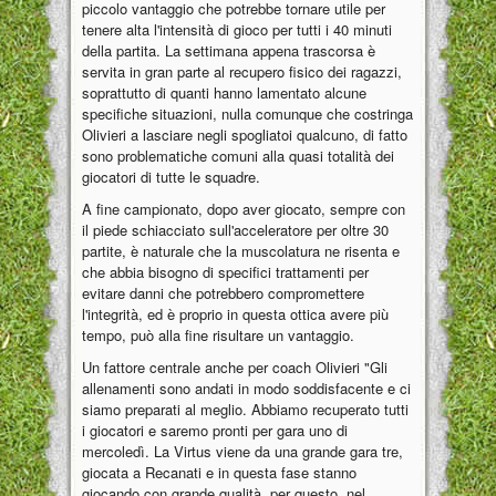
piccolo vantaggio che potrebbe tornare utile per
tenere alta l'intensità di gioco per tutti i 40 minuti
della partita. La settimana appena trascorsa è
servita in gran parte al recupero fisico dei ragazzi,
soprattutto di quanti hanno lamentato alcune
specifiche situazioni, nulla comunque che costringa
Olivieri a lasciare negli spogliatoi qualcuno, di fatto
sono problematiche comuni alla quasi totalità dei
giocatori di tutte le squadre.
A fine campionato, dopo aver giocato, sempre con
il piede schiacciato sull'acceleratore per oltre 30
partite, è naturale che la muscolatura ne risenta e
che abbia bisogno di specifici trattamenti per
evitare danni che potrebbero compromettere
l'integrità, ed è proprio in questa ottica avere più
tempo, può alla fine risultare un vantaggio.
Un fattore centrale anche per coach Olivieri "Gli
allenamenti sono andati in modo soddisfacente e ci
siamo preparati al meglio. Abbiamo recuperato tutti
i giocatori e saremo pronti per gara uno di
mercoledì. La Virtus viene da una grande gara tre,
giocata a Recanati e in questa fase stanno
giocando con grande qualità, per questo, nel