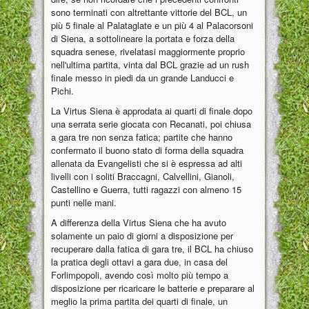
sono terminati con altrettante vittorie del BCL, un
più 5 finale al Palataglate e un più 4 al Palacorsoni
di Siena, a sottolineare la portata e forza della
squadra senese, rivelatasi maggiormente proprio
nell'ultima partita, vinta dal BCL grazie ad un rush
finale messo in piedi da un grande Landucci e
Pichi.
La Virtus Siena è approdata ai quarti di finale dopo
una serrata serie giocata con Recanati, poi chiusa
a gara tre non senza fatica; partite che hanno
confermato il buono stato di forma della squadra
allenata da Evangelisti che si è espressa ad alti
livelli con i soliti Braccagni, Calvellini, Gianoli,
Castellino e Guerra, tutti ragazzi con almeno 15
punti nelle mani.
A differenza della Virtus Siena che ha avuto
solamente un paio di giorni a disposizione per
recuperare dalla fatica di gara tre, il BCL ha chiuso
la pratica degli ottavi a gara due, in casa del
Forlimpopoli, avendo così molto più tempo a
disposizione per ricaricare le batterie e preparare al
meglio la prima partita dei quarti di finale, un