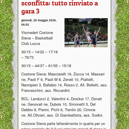
sconfitta: tutto rinviato a
gara 3
giovedì, 28 maggio 2026,
08:20
Vismederi Costone
Siena – Basketball
Club Lucca
30/15 – 14/22 – 17/18
– 76/73
30/15 – 44/37 – 61/55 – 15/18
Costone Siena: Masciarelli 19, Zocca 14, Massari
ne, Paoli F 6, Paoli M 8, Zeneli 10, Piattelli,
Nannipieri 3, Ballabio 14, Rosso 2. All. Belletti, ass.
Franceschini, ass. Riccardini
BCL: Landucci 2, Valentini 4, Drocker 17, Donati
ne, Genovali ne, Dubois 10, Simonetti 5, Del
Debbio 9, Pierini, Pichi 6, Trentin 20, Cirrone
ne. All.Olivieri, ass. Di Giambattista, ass. Sodini.
Costone Siena parte letteralmente in quarta per un
primo parziale da 9-2 nei primi tre minuti di gioco in