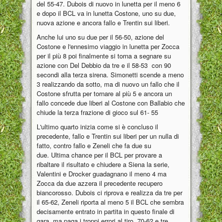
del 55-47. Dubois di nuovo in lunetta per il meno 6
e dopo il BCL va in lunetta Costone, uno su due,
nuova azione e ancora fallo e Trentin sui liberi.
Anche lui uno su due per il 56-50, azione del
Costone e l'ennesimo viaggio in lunetta per Zocca
per il più 8 poi finalmente si torna a segnare su
azione con Del Debbio da tre e il 58-53 con 90
secondi alla terza sirena. Simonetti scende a meno
3 realizzando da sotto, ma di nuovo un fallo che il
Costone sfrutta per tornare al più 5 e ancora un
fallo concede due liberi al Costone con Ballabio che
chiude la terza frazione di gioco sul 61- 55
L'ultimo quarto inizia come si è concluso il
precedente, fallo e Trentin sui liberi per un nulla di
fatto, contro fallo e Zeneli che fa due su
due. Ultima chance per il BCL per provare a
ribaltare il risultato e chiudere a Siena la serie,
Valentini e Drocker guadagnano il meno 4 ma
Zocca da due azzera il precedente recupero
biancorosso. Dubois ci riprova e realizza da tre per
il 65-62, Zeneli riporta al meno 5 il BCL che sembra
decisamente entrato in partita in questo finale di
gara, ma paga i troppi errori al tiro, 70-62 e tre