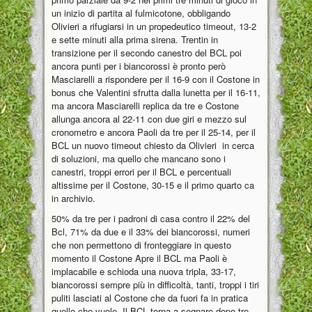
un inizio di partita al fulmicotone, obbligando
Olivieri a rifugiarsi in un propedeutico timeout, 13-2
e sette minuti alla prima sirena. Trentin in
transizione per il secondo canestro del BCL poi
ancora punti per i biancorossi è pronto però
Masciarelli a rispondere per il 16-9 con il Costone in
bonus che Valentini sfrutta dalla lunetta per il 16-11,
ma ancora Masciarelli replica da tre e Costone
allunga ancora al 22-11 con due giri e mezzo sul
cronometro e ancora Paoli da tre per il 25-14, per il
BCL un nuovo timeout chiesto da Olivieri in cerca
di soluzioni, ma quello che mancano sono i
canestri, troppi errori per il BCL e percentuali
altissime per il Costone, 30-15 e il primo quarto ca
in archivio.
50% da tre per i padroni di casa contro il 22% del
Bcl, 71% da due e il 33% dei biancorossi, numeri
che non permettono di fronteggiare in questo
momento il Costone Apre il BCL ma Paoli è
implacabile e schioda una nuova tripla, 33-17,
biancorossi sempre più in difficoltà, tanti, troppi i tiri
puliti lasciati al Costone che da fuori fa in pratica
quello che vuole. Il BCL torna a segnare dopo tre