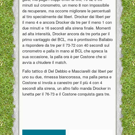
minuti sul cronometro, un meno 8 non impossibile
da recuperare, ma occorre migliorare le percentuali
al tiro specialmente dai liberi. Drocker dai liberi per
il meno 4 e ancora Drocker da tre per il meno 1 con
due minuti e 16 secondi alla sirena finale. Momenti
ad alta intensità, Drocker ancora da tre porta per il
primo vantaggio del BCL, ma è prontissimo Ballabio
a rispondere da tre per il 73-72 con 40 secondi sul
cronometro e palla in mano al BCL che spreca la
sua occasione, la palla ora è per Costone che si
avvia a chiudere il match.
Fallo tattico di Del Debbio e Masciarelli dai liberi per
uno su due, rimessa biancorossa, ma palla persa e
Costone si invola a canestro per il più 4 con 4
secondi alla sirena, un altro fallo manda Drocker in
lunetta per il 76-73 e il Costone conquista gara tre.