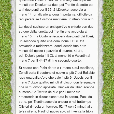
minuti con Drocker da due, poi Trentin da sotto per
altri due punti per il 35 -21.Drocker accorcia al
meno 14, un divario ancora importante, difficile da
recuperare se Costone mantiene un ritmo così alto.
Landucci subisce un antisportivo e chiude con due
su due dalla lunetta poi Trentin che accorcia al
meno 10, ma Costone recupera due punti dai liberi,
un secondo quarto che comunque il BCL sta
provando a raddrizzare, conducendo fino a tre
minuti dal riposo il parziale di quarto, 43-31,
poi Dubois porta il BCL al meno 10 e Valentin al
meno 7 per il 44-37 di fine secondo quarto.
Si riparte con Pichi da tre e il meno 4 sul tabellone,
Zeneli porta il costone di nuovo al più 7 poi Ballabio
ruba una palla d'oro che vale il più 9, Dubois per il
meno 7 dopo quattro minuti di gioco, con le squadre
che si muovono appaiate. Drocker dai liberi scende
al meno 5 e Trentin da due per il meno tre
rimettendo in discussione tutta la partita, Paoli da
sotto, poi Trentin accorcia ancora e nel frattempo
Olivieri rimedia un tecnico. 52-47 con 5 minuti alla
terza sirena, Paoli di nuovo solo si inventa la tripla