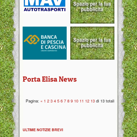
Porta Elisa News
Pagina:
«
1
2
3
4
5
6
7
8
9
10
11
12
13
di 13 totali
ULTIME NOTIZIE BREVI