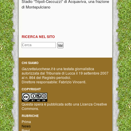
Stadio “Tripoli-Ceccuzzi” di Acquaviva, una frazione
di Montepulciano
RICERCA NEL SITO
CHI SIAMO
Gazzettalucchese.it
è una testata giornalistica
autorizzata dal Tribunale di Lucca il 19 settembre 2007
al n. 864 del Registro periodici.
Direttore responsabile: Fabrizio Vincenti.
COPYRIGHT
Questa opera è pubblicata sotto una
Licenza Creative
Commons
.
RUBRICHE
Prima
News
Brevi