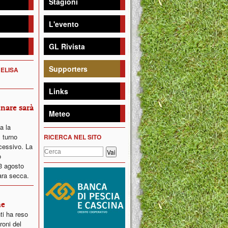
Stagioni
L'evento
GL Rivista
Supporters
 ELISA
Links
inare sarà
Meteo
ta la
 turno
RICERCA NEL SITO
ccessivo. La
o
23 agosto
ara secca.
ne
ti ha reso
roni del