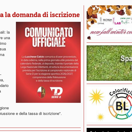
a la domanda di iscrizione
li: la
re una
simo
 sua
ima
–
na,
ndario
a
agione
ussione e della tassa di iscrizione".