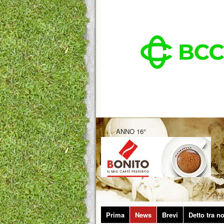
ANNO 16°
Prima
News
Brevi
Detto tra no