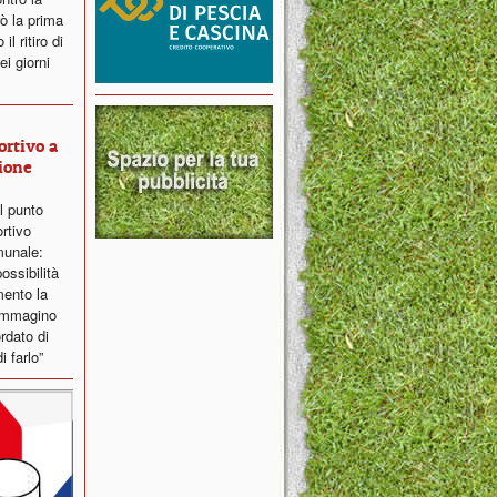
ò la prima
l ritiro di
i giorni
ortivo a
ione
il punto
ortivo
munale:
ossibilità
ento la
 immagino
ordato di
i farlo”