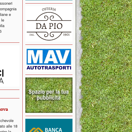
ossoneri
 compagnia
liane e
 le
lla
6
uova
ichevole
ato alle 18
ntro la