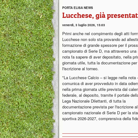
PORTA ELISA NEWS
Lucchese, già presentat
venerdì, 3 luglio 2026, 15:03
Primi anche nel compimento degli atti forma
Lucchese non solo sta provando ad allesti
formazione di grande spessore per il pros
campionato di Serie D, ma attraverso una
nota fa sapere di aver depositato, nella pr
giornata utile, tutta la documentazione per
l'iscrizione al torneo.
"La Lucchese Calcio – si legge nella nota 
comunica di aver provveduto in data odier
nella prima giornata utile prevista dal cale
federale, al deposito, tramite il portale dell
Lega Nazionale Dilettanti, di tutta la
documentazione prevista per l'iscrizione al
campionato nazionale di Serie D per la st
sportiva 2026-2027, comprensiva della fidei