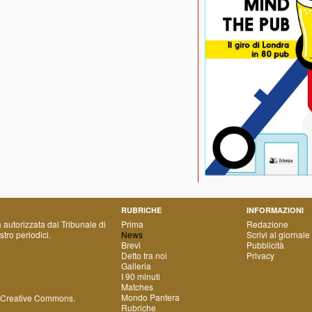
RUBRICHE
INFORMAZIONI
a autorizzata dal Tribunale di
Prima
Redazione
tro periodici.
News
Scrivi al giornale
Brevi
Pubblicità
Detto tra noi
Privacy
Galleria
I 90 minuti
Matches
Mondo Pantera
 Creative Commons
.
Rubriche