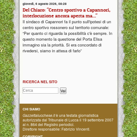
giovedì, 6 agosto 2026, 08:28
Del Chiaro: "Centro sportivo a Capannori,
interlocuzione ancora aperta ma..."
Il sindaco di Capannori fa il punto sull'ipotesi di un
centro sportivo rossonero sul territorio comunale:
“Per quanto ci riguarda la possibilità c'è sempre. In
questo momento la questione del Porta Elisa
immagino sia la priorità. Si era concordato di
rivedersi, siamo in attesa di farlo”
RICERCA NEL SITO
CHI SIAMO
Gazzettalucchese.it
è una testata giornalistica
autorizzata dal Tribunale di Lucca il 19 settembre 2007
al n. 864 del Registro periodici.
Direttore responsabile: Fabrizio Vincenti.
COPYRIGHT