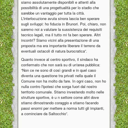
siamo assolutamente disponibili e attenti alla
possibilità di una progettualità per lo stadio che
sarebbe un vantaggio per tutta la città.
L'interlocuzione avuta sinora lascia ben sperare
sugli sviluppi: ho fiducia in Brunori. Poi, chiaro, non
saremo noi a valutare la sussistenza dei requisiti
tecnico legali, ma il tutto mi fa ben sperare. Altri
incontri? Siamo vicini alla presentazione di una
proposta ma era importante liberare il terreno da
eventuali ostacoli di natura burocratica”.
Quanto invece al centro sportivo, il sindaco ha
confermato che non sarà su di un'area pubblica:
“Non ce ne sono di così grandi e in quel caso
diventa una questione tra privati nella quale il
Comune non ha molto da fare. In ogni caso, non ho
nulla contro l'ipotesi che sorga fuori dal nostro
territorio comunale. Stiamo investendo molto nelle
strutture sportive, è u n settore come altri dove
stiamo dimostrando coraggio e stiamo facendo
passi enormi per mettere a norma tutti gli impianti,
a cominciare da Saltocchio”.