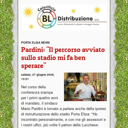
PORTA ELISA NEWS
Pardini: "Il percorso avviato
sullo stadio mi fa ben
sperare"
sabato, 27 giugno 2026,
13:31
Nel corso della
conferenza stampa
per i primi quattro anni
di mandato, il sindaco
Mario Pardini è tornato a parlare anche della ipotesi
di ristrutturazione dello stadio Porta Elisa: "Ho
incontrato personalmente, e con me gli assessori e
i nostri uffici, più volte il patron della Lucchese: