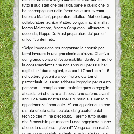
tutto il suo staff che per larga parte è quello che lo
ha accompagnato nella formazione trasteverina.
Lorenzo Mariani, preparatore atletico, Matteo Longo
collaboratore tecnico Matteo Longo, macht analist
Marco Malatesta, Andrea Cerquetani, allenatore in
seconda, Beppe De Masi preparatore dei portieri,
unico riconfermato.
“Colgo l'occasione per ringraziare la società per
farmi lavorare in una grandissima piazza. Ci arrivo
con grande senso di responsabilità: dentro di me ho
la consapevolezza che non sono qui per i risultati
degli ultimi due stagioni, ma per i 17 anni totali, 15
nel settore giovanile a cominciare dai tornei
parrocchiali. Mi sento addosso l'orgoglio per questo
percorso. Il compito sarà trasferire questo orgoglio
ai calciatori che avrò a disposizione saremo avanti
anni luce nella nostra tabella di marcia: il senso di
appartenenza importante. E' una appartenenza che
è stata creata dalla società, dai giocatori e dal
tecnico che mi ha preceduto. Faremo tutto quello
che è possibile per rendere Lucca orgogliosa anche
di questa stagione. I giovani? Vengo da una realtà
dove non sono stato abituato a ragionare in ottica