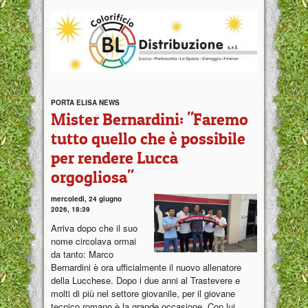
PORTA ELISA NEWS
Mister Bernardini: "Faremo
tutto quello che è possibile
per rendere Lucca
orgogliosa"
mercoledì, 24 giugno
2026, 18:39
Arriva dopo che il suo
nome circolava ormai
da tanto: Marco
Bernardini è ora ufficialmente il nuovo allenatore
della Lucchese. Dopo i due anni al Trastevere e
molti di più nel settore giovanile, per il giovane
tecnico romano è la grande occasione. Con lui,