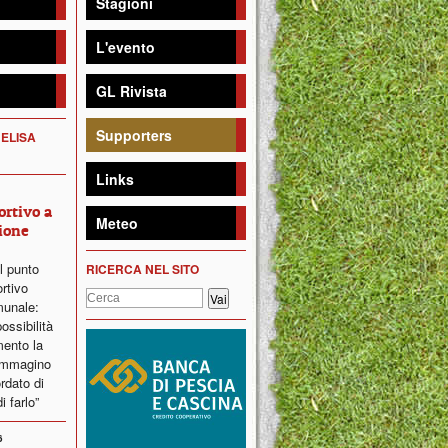
Stagioni
L'evento
GL Rivista
Supporters
 ELISA
Links
ortivo a
Meteo
ione
il punto
RICERCA NEL SITO
ortivo
munale:
ossibilità
ento la
 immagino
ordato di
i farlo”
6