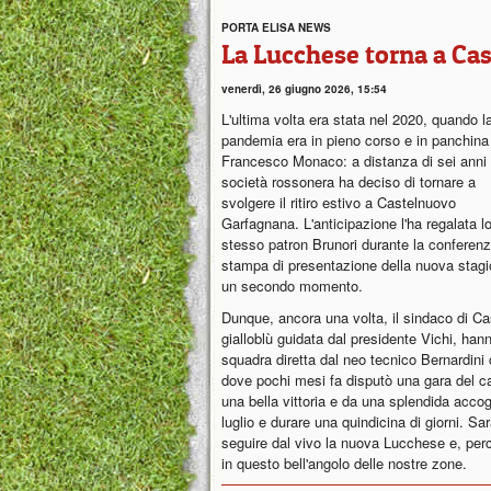
PORTA ELISA NEWS
La Lucchese torna a Ca
venerdì, 26 giugno 2026, 15:54
L'ultima volta era stata nel 2020, quando l
pandemia era in pieno corso e in panchina 
Francesco Monaco: a distanza di sei anni 
società rossonera ha deciso di tornare a
svolgere il ritiro estivo a Castelnuovo
Garfagnana. L'anticipazione l'ha regalata l
stesso patron Brunori durante la conferen
stampa di presentazione della nuova stagio
un secondo momento.
Dunque, ancora una volta, il sindaco di C
gialloblù guidata dal presidente Vichi, han
squadra diretta dal neo tecnico Bernardini c
dove pochi mesi fa disputò una gara del c
una bella vittoria e da una splendida accogli
luglio e durare una quindicina di giorni. Sa
seguire dal vivo la nuova Lucchese e, per
in questo bell'angolo delle nostre zone.