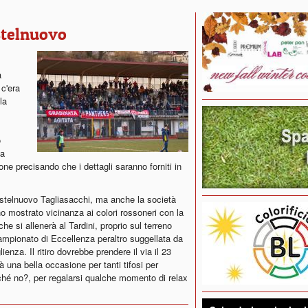
stelnuovo
a
c'era
la
o
za
ne precisando che i dettagli saranno forniti in
astelnuovo Tagliasacchi, ma anche la società
no mostrato vicinanza ai colori rossoneri con la
he si allenerà al Tardini, proprio sul terreno
ampionato di Eccellenza peraltro suggellata da
enza. Il ritiro dovrebbe prendere il via il 23
rà una bella occasione per tanti tifosi per
ché no?, per regalarsi qualche momento di relax