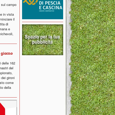
o sul campo
e in vista
inciare il
ita di
imana e
michevoli,
n giorno
i delle 162
nastri del
pionato,
dei gironi
osto come
to della