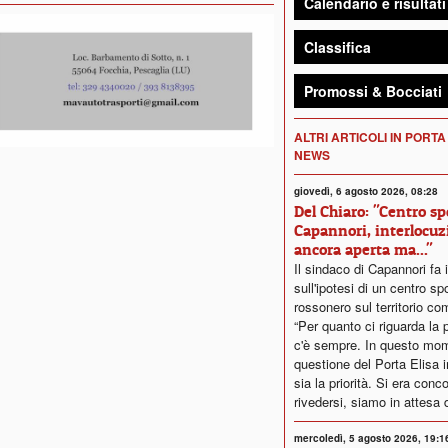
Calendario e risultati
Classifica
Promossi & Bocciati
ALTRI ARTICOLI IN PORTA
NEWS
giovedì, 6 agosto 2026, 08:28
Del Chiaro: "Centro sp
Capannori, interlocuz
ancora aperta ma..."
Il sindaco di Capannori fa 
sull'ipotesi di un centro sp
rossonero sul territorio co
“Per quanto ci riguarda la p
c'è sempre. In questo mom
questione del Porta Elisa
sia la priorità. Si era conc
rivedersi, siamo in attesa d
mercoledì, 5 agosto 2026, 19:1