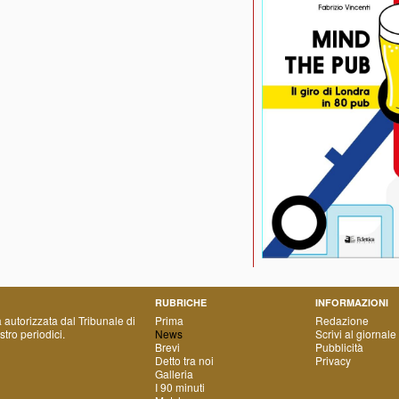
RUBRICHE
INFORMAZIONI
a autorizzata dal Tribunale di
Prima
Redazione
tro periodici.
News
Scrivi al giornale
Brevi
Pubblicità
Detto tra noi
Privacy
Galleria
I 90 minuti