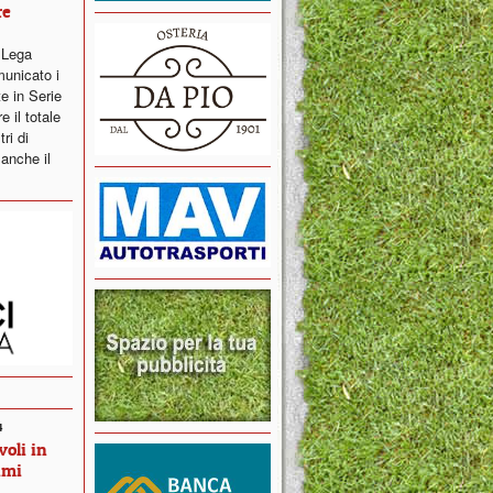
re
a Lega
municato i
e in Serie
 il totale
ri di
 anche il
4
oli in
imi