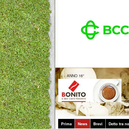
ANNO 16°
Prima
News
Brevi
Detto tra no