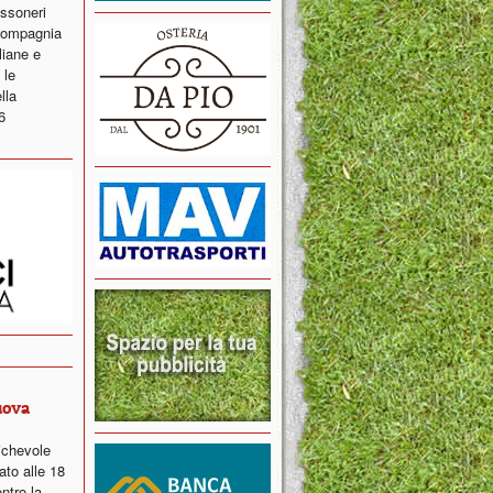
ossoneri
 compagnia
liane e
 le
lla
6
uova
ichevole
ato alle 18
ntro la