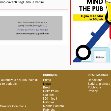
anno davanti negli anni a venire.
RUBRICHE
INFORMAZIONI
a autorizzata dal Tribunale di
Prima
Redazione
tro periodici.
News
Scrivi al giornale
Brevi
Pubblicità
Detto tra noi
Privacy
Galleria
I 90 minuti
Matches
Mondo Pantera
 Creative Commons
.
Rubriche