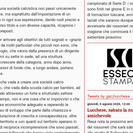
campionato di Serie D: i r
i una società calcistica non passi unicamente
sono finiti nel girone E in
te, ma soprattutto dall’impostazione di un
di formazioni toscane, emi
in ogni sua espressione, dando ruoli precisi e
laziali che saranno dunque
erso titolo e con diverse capacità, ricoprono i
avversarie dei rossoneri ne
preposti.
stagione che comincerà il 
settembre prossimo
arrivare agli obiettivi da tutti sognati e –grazie
 da molti particolari che piccoli non sono, che
ogio, che vanno dalla presenza di un dirigente
rni su sette in sede, ad una struttura
crescere della categoria, anno dopo anno,
sioni di fondo che, a lungo andare, portano
e.
che vada a creare una società calcio
rio, che vada dalla scuola calcio per bambini, ad
o attraverso un forte e strutturato settore
Tweets by gazzlucchese
 tempo, non è una cosa che si improvvisi o che
rse economiche adeguate e reperendo le
giovedì, 6 agosto 2026, 12:46
Lucchese, sabato la n
so di sviluppo che parte dalla chiarezza e
amichevole
turazione di crescita e consapevolezza, oltre
Resa nota la prossima am
erritorio e con quanti sul territorio operano in
dei rossoneri che sarà sab
 di reciproca incomprensione che sono passati,
allo stadio di Saltocchio co
troppi fallimenti che hanno visto costantemente