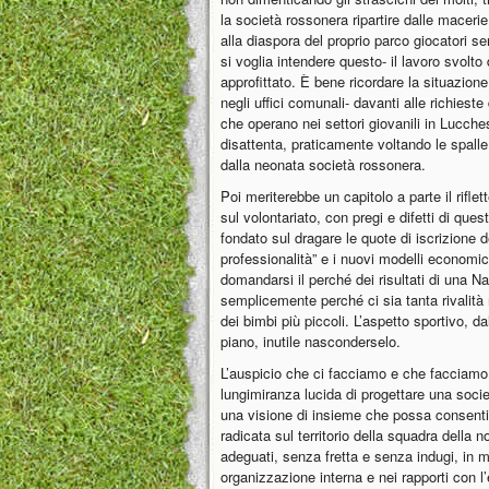
la società rossonera ripartire dalle maceri
alla diaspora del proprio parco giocatori 
si voglia intendere questo- il lavoro svolto
approfittato. È bene ricordare la situazion
negli uffici comunali- davanti alle richieste 
che operano nei settori giovanili in Lucch
disattenta, praticamente voltando le spalle 
dalla neonata società rossonera.
Poi meriterebbe un capitolo a parte il rifle
sul volontariato, con pregi e difetti di qu
fondato sul dragare le quote di iscrizione
professionalità” e i nuovi modelli economici
domandarsi il perché dei risultati di una N
semplicemente perché ci sia tanta rivalità n
dei bimbi più piccoli. L’aspetto sportivo, da
piano, inutile nasconderselo.
L’auspicio che ci facciamo e che facciamo,
lungimiranza lucida di progettare una soci
una visione di insieme che possa consentir
radicata sul territorio della squadra della 
adeguati, senza fretta e senza indugi, in 
organizzazione interna e nei rapporti con l’