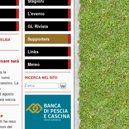
Stagioni
L'evento
GL Rivista
Supporters
 ELISA
Links
inare sarà
Meteo
ta la
 turno
RICERCA NEL SITO
ccessivo. La
o
23 agosto
ara secca.
ne
ti ha reso
roni del