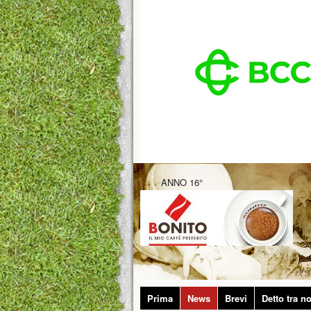
ANNO 16°
Prima
News
Brevi
Detto tra no