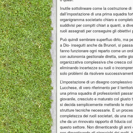
Inutile sottolineare come la costruzione d
dall’impostazione di una prima squadra for
organigramma societario chiaro e completo 
suddivisi per compiti chiari a quanti, a div
ruoli assegnati per conseguire gli obiettivi 
Può quindi sembrare superfluo dirlo, ma per 
a Dio- inseguiti anche da Brunori, si passa
fanno funzionare ogni reparto come un orol
con autonomia gestionale diretta, sette gio
organizzativa complessiva che cresca col 
eliminando incertezze su ruoli o incompren
solo problemi da risolvere successivament
L’impostazione di un disegno complessivo 
Lucchese, di vero riferimento per il territo
una prima squadra di professionisti passand
giovanile, cresciuto e maturato col giusto
si decida semplicemente mettendo le riso
strutture tecniche necessarie. È un proces
completezza dei ruoli societari, da una ma
che da un rinnovato rapporto di fiducia col t
questo settore. Non dimenticando gli anni
non dimenticando gli strascichi dei molti, 