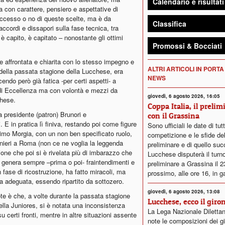
Calendario e risultati
 con carattere, pensiero e aspettative di
successo o no di queste scelte, ma è da
Classifica
accordi e dissapori sulla fase tecnica, tra
 capito, è capitato – nonostante gli ottimi
Promossi & Bocciati
e affrontata e chiarita con lo stesso impegno e
ALTRI ARTICOLI IN PORTA
della passata stagione della Lucchese, era
NEWS
ndo però già fatica -per certi aspetti- a
di Eccellenza ma con volontà e mezzi da
giovedì, 6 agosto 2026, 16:05
chese.
Coppa Italia, il prelim
a presidente (patron) Brunori e
con il Grassina
E in pratica lì finiva, restando poi come figure
Sono ufficiali le date di tut
simo Morgia, con un non ben specificato ruolo,
competizione e le sfide del
nieri a Roma (non ce ne voglia la leggenda
preliminare e di quello su
one che poi si è rivelata più di imbarazzo che
Lucchese disputerà il turn
, genera sempre –prima o poi- fraintendimenti e
preliminare a Grassina il 
in fase di ricostruzione, ha fatto miracoli, ma
prossimo, alle ore 16, in g
a adeguata, essendo ripartito da sottozero.
giovedì, 6 agosto 2026, 13:08
ote è che, a volte durante la passata stagione
Lucchese, ecco il giro
 della Juniores, si è notata una inconsistenza
La Lega Nazionale Dilettan
u certi fronti, mentre in altre situazioni assente
note le composizioni dei gi