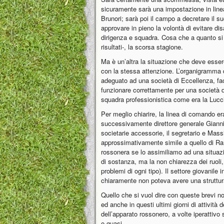
sicuramente sarà una impostazione in linea
Brunori; sarà poi il campo a decretare il 
approvare in pieno la volontà di evitare dis
dirigenza e squadra. Cosa che a quanto si è
risultati-, la scorsa stagione.
Ma è un’altra la situazione che deve esser
con la stessa attenzione. L’organigramma 
adeguato ad una società di Eccellenza, face
funzionare correttamente per una società 
squadra professionistica come era la Luc
Per meglio chiarire, la linea di comando er
successivamente direttore generale Gianni. 
societarie accessorie, il segretario e Mas
approssimativamente simile a quello di Ra
rossonera se lo assimiliamo ad una situazi
di sostanza, ma la non chiarezza dei ruoli
problemi di ogni tipo). Il settore giovanile 
chiaramente non poteva avere una struttur
Quello che si vuol dire con queste brevi n
ed anche in questi ultimi giorni di attività
dell’apparato rossonero, a volte iperattivo s
o quasi.