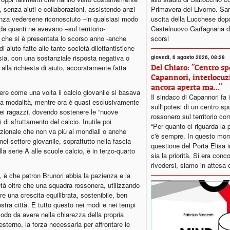
Primavera del Livorno. Sar
e, senza aiuti e collaborazioni, assistendo anzi
uscita della Lucchese dopo i
senza vedersene riconosciuto –in qualsiasi modo
Castelnuovo Garfagnana de
 da quanti ne avevano –sul territorio-
scorsi
e che si è presentata lo scorso anno -anche
di aiuto fatte alle tante società dilettantistiche
esia, con una sostanziale risposta negativa o
giovedì, 6 agosto 2026, 08:28
Del Chiaro: "Centro sp
alla richiesta di aiuto, accoratamente fatta
Capannori, interlocuz
ancora aperta ma..."
ttere come una volta il calcio giovanile si basava
Il sindaco di Capannori fa 
esta modalità, mentre ora è quasi esclusivamente
sull'ipotesi di un centro sp
 dei ragazzi, dovendo sostenere le “nuove
rossonero sul territorio co
 di sfruttamento del calcio. Inutile poi
“Per quanto ci riguarda la p
azionale che non va più ai mondiali o anche
c'è sempre. In questo mom
el settore giovanile, soprattutto nella fascia
questione del Porta Elisa
lla serie A alle scuole calcio, è in terzo-quarto
sia la priorità. Si era conc
rivedersi, siamo in attesa d
 è che patron Brunori abbia la pazienza e la
età oltre che una squadra rossonera, utilizzando
e una crescita equilibrata, sostenibile, ben
nostra città. E tutto questo nei modi e nei tempi
modo da avere nella chiarezza della propria
esterno, la forza necessaria per affrontare le