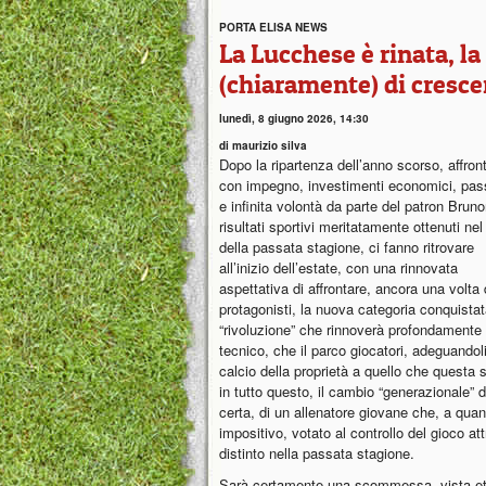
PORTA ELISA NEWS
La Lucchese è rinata, l
(chiaramente) di cresce
lunedì, 8 giugno 2026, 14:30
di maurizio silva
Dopo la ripartenza dell’anno scorso, affron
con impegno, investimenti economici, pas
e infinita volontà da parte del patron Brunor
risultati sportivi meritatamente ottenuti ne
della passata stagione, ci fanno ritrovare
all’inizio dell’estate, con una rinnovata
aspettativa di affrontare, ancora una volta
protagonisti, la nuova categoria conquista
“rivoluzione” che rinnoverà profondamente (
tecnico, che il parco giocatori, adeguandoli
calcio della proprietà a quello che questa
in tutto questo, il cambio “generazionale” 
certa, di un allenatore giovane che, a quan
impositivo, votato al controllo del gioco at
distinto nella passata stagione.
Sarà certamente una scommessa, vista età