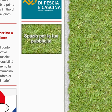
ò la prima
l ritiro di
i giorni
ortivo a
ione
il punto
ortivo
munale:
ossibilità
ento la
 immagino
ordato di
i farlo”