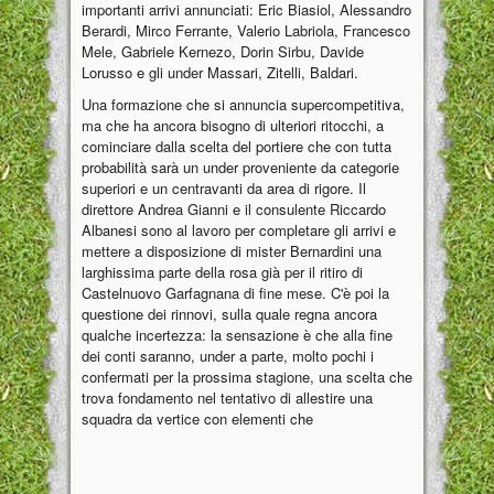
importanti arrivi annunciati: Eric Biasiol, Alessandro
Berardi, Mirco Ferrante, Valerio Labriola, Francesco
Mele, Gabriele Kernezo, Dorin Sirbu, Davide
Lorusso e gli under Massari, Zitelli, Baldari.
Una formazione che si annuncia supercompetitiva,
ma che ha ancora bisogno di ulteriori ritocchi, a
cominciare dalla scelta del portiere che con tutta
probabilità sarà un under proveniente da categorie
superiori e un centravanti da area di rigore. Il
direttore Andrea Gianni e il consulente Riccardo
Albanesi sono al lavoro per completare gli arrivi e
mettere a disposizione di mister Bernardini una
larghissima parte della rosa già per il ritiro di
Castelnuovo Garfagnana di fine mese. C'è poi la
questione dei rinnovi, sulla quale regna ancora
qualche incertezza: la sensazione è che alla fine
dei conti saranno, under a parte, molto pochi i
confermati per la prossima stagione, una scelta che
trova fondamento nel tentativo di allestire una
squadra da vertice con elementi che