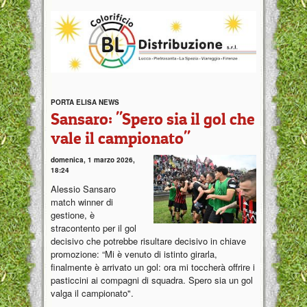
PORTA ELISA NEWS
Sansaro: "Spero sia il gol che
vale il campionato"
domenica, 1 marzo 2026,
18:24
Alessio Sansaro
match winner di
gestione, è
stracontento per il gol
decisivo che potrebbe risultare decisivo in chiave
promozione: “Mi è venuto di istinto girarla,
finalmente è arrivato un gol: ora mi toccherà offrire i
pasticcini ai compagni di squadra. Spero sia un gol
valga il campionato".