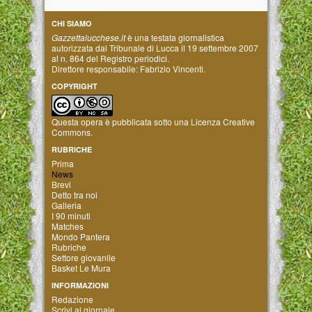
CHI SIAMO
Gazzettalucchese.it
è una testata giornalistica
autorizzata dal Tribunale di Lucca il 19 settembre 2007
al n. 864 del Registro periodici.
Direttore responsabile: Fabrizio Vincenti.
COPYRIGHT
Questa opera è pubblicata sotto una
Licenza Creative
Commons
.
RUBRICHE
Prima
News
Brevi
Detto tra noi
Galleria
I 90 minuti
Matches
Mondo Pantera
Rubriche
Settore giovanile
Basket Le Mura
INFORMAZIONI
Redazione
Scrivi al giornale