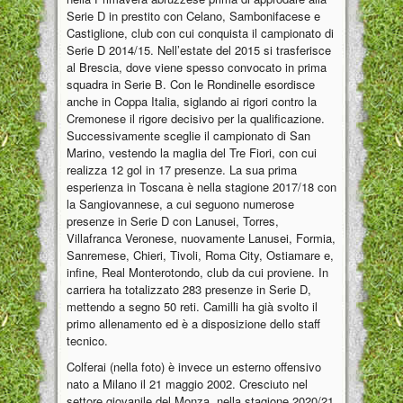
Serie D in prestito con Celano, Sambonifacese e
Castiglione, club con cui conquista il campionato di
Serie D 2014/15. Nell’estate del 2015 si trasferisce
al Brescia, dove viene spesso convocato in prima
squadra in Serie B. Con le Rondinelle esordisce
anche in Coppa Italia, siglando ai rigori contro la
Cremonese il rigore decisivo per la qualificazione.
Successivamente sceglie il campionato di San
Marino, vestendo la maglia del Tre Fiori, con cui
realizza 12 gol in 17 presenze. La sua prima
esperienza in Toscana è nella stagione 2017/18 con
la Sangiovannese, a cui seguono numerose
presenze in Serie D con Lanusei, Torres,
Villafranca Veronese, nuovamente Lanusei, Formia,
Sanremese, Chieri, Tivoli, Roma City, Ostiamare e,
infine, Real Monterotondo, club da cui proviene. In
carriera ha totalizzato 283 presenze in Serie D,
mettendo a segno 50 reti. Camilli ha già svolto il
primo allenamento ed è a disposizione dello staff
tecnico.
Colferai (nella foto) è invece un esterno offensivo
nato a Milano il 21 maggio 2002. Cresciuto nel
settore giovanile del Monza, nella stagione 2020/21