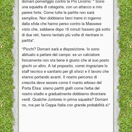
domani pomeriggio contro la Pro Livorno: " Sono
una squadra di categoria, con un attacco a mio
parere forte. Come tutte le partite non sarà
semplice. Non dobbiamo farci trarre in inganno
dalla sfida che hanno perso contro la Massese
visto che, sebbene dopo 15 minuti fossero già sotto
di due reti, hanno tentato più volte di rientrare in
partita".
"Picchi? Domani sarà a disposizione. Io sono
abituato a parlare del campo: se un calciatore
fisicamente non sta bene è giusto che al suo posto
giochi un altro. A tal proposito, vorrei ringraziare lo
staff tecnico e sanitario per gli sforzi e il lavoro che
stanno portando avanti. Il nostro percorso di
crescita deve essere come il manto erboso del
Porta Elisa: siamo partiti gialli come l'erba del
nostro stadio e gradualmente dobbiamo diventare
verdi. Qualche Juniores in prima squadra? Domani
no, ma per la Coppa Italia con grande probabilità sì"