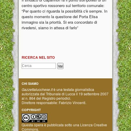
centro sportivo rossonero sul territorio comunale:
“Per quanto ci riguarda la possibilità c'è sempre. In
questo momento la questione del Porta Elisa
immagino sia la priorità. Si era concordato di
rivedersi, siamo in attesa di farlo”
RICERCA NEL SITO
CHI SIAMO
Gazzettalucchese.it
è una testata giornalistica
autorizzata dal Tribunale di Lucca il 19 settembre 2007
al n. 864 del Registro periodici.
Direttore responsabile: Fabrizio Vincenti.
COPYRIGHT
Questa opera è pubblicata sotto una
Licenza Creative
Commons
.