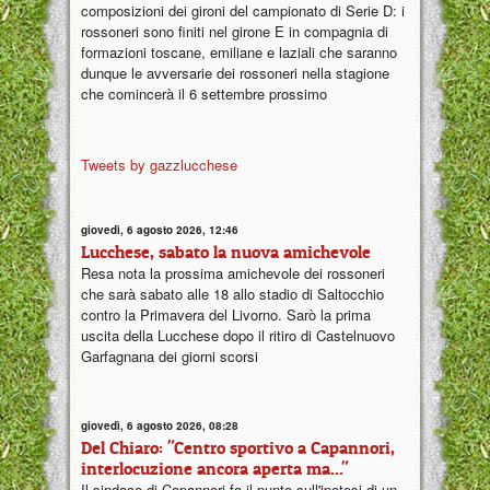
composizioni dei gironi del campionato di Serie D: i
rossoneri sono finiti nel girone E in compagnia di
formazioni toscane, emiliane e laziali che saranno
dunque le avversarie dei rossoneri nella stagione
che comincerà il 6 settembre prossimo
Tweets by gazzlucchese
giovedì, 6 agosto 2026, 12:46
Lucchese, sabato la nuova amichevole
Resa nota la prossima amichevole dei rossoneri
che sarà sabato alle 18 allo stadio di Saltocchio
contro la Primavera del Livorno. Sarò la prima
uscita della Lucchese dopo il ritiro di Castelnuovo
Garfagnana dei giorni scorsi
giovedì, 6 agosto 2026, 08:28
Del Chiaro: "Centro sportivo a Capannori,
interlocuzione ancora aperta ma..."
Il sindaco di Capannori fa il punto sull'ipotesi di un