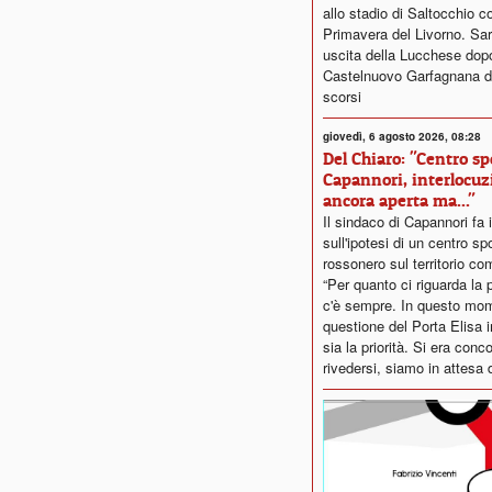
allo stadio di Saltocchio co
Primavera del Livorno. Sar
uscita della Lucchese dopo i
Castelnuovo Garfagnana de
scorsi
giovedì, 6 agosto 2026, 08:28
Del Chiaro: "Centro sp
Capannori, interlocuz
ancora aperta ma..."
Il sindaco di Capannori fa 
sull'ipotesi di un centro sp
rossonero sul territorio co
“Per quanto ci riguarda la p
c'è sempre. In questo mom
questione del Porta Elisa
sia la priorità. Si era conc
rivedersi, siamo in attesa d