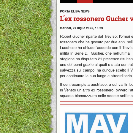
PORTA ELISA NEWS
L'ex rossonero Gucher v
martedì, 29 luglio 2025, 15:29
Robert Gucher riparte dal Treviso: l'ormai 
rossonero che ha giocato per due anni nel
Lucchese ha chiuso l'accordo con il Trevi
milita in Serie D. Gucher, che nell'ultima
stagione ha disputato 21 presenze risulta
uno dei perni grazie ai quali è stata centrat
salvezza sul campo, ha dunque scelto il 
per continuare la sua lunga e straordinaria 
Il centrocampista austriaco, a cui va l'in 
in Veneto un altro ex rossonero, ovvero l'
squadra biancazzurra nelle scorse settim