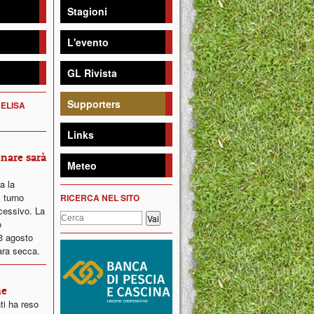
Stagioni
L'evento
GL Rivista
Supporters
 ELISA
Links
inare sarà
Meteo
ta la
 turno
RICERCA NEL SITO
ccessivo. La
o
23 agosto
ara secca.
ne
ti ha reso