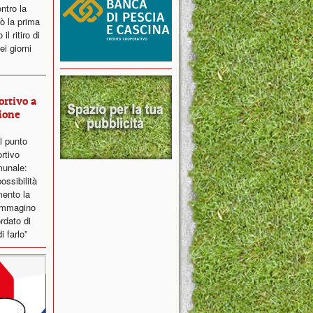
ntro la
ò la prima
l ritiro di
i giorni
ortivo a
ione
il punto
ortivo
munale:
ossibilità
ento la
 immagino
ordato di
i farlo”