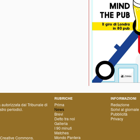
RUBRICHE
INFORMAZIONI
a autorizzata dal Tribunale di
Prima
Redazione
tro periodici.
News
Scrivi al giornale
Brevi
Pubblicità
Detto tra noi
Privacy
Galleria
I 90 minuti
Matches
Mondo Pantera
 Creative Commons
.