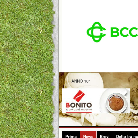
ANNO 16°
Prima
News
Brevi
Detto tra no