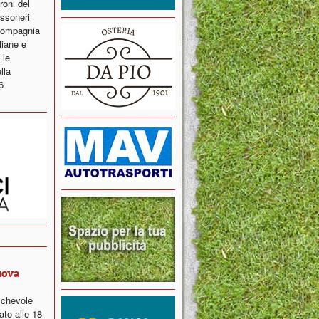
roni del
ossoneri
 compagnia
liane e
 le
lla
6
uova
ichevole
ato alle 18