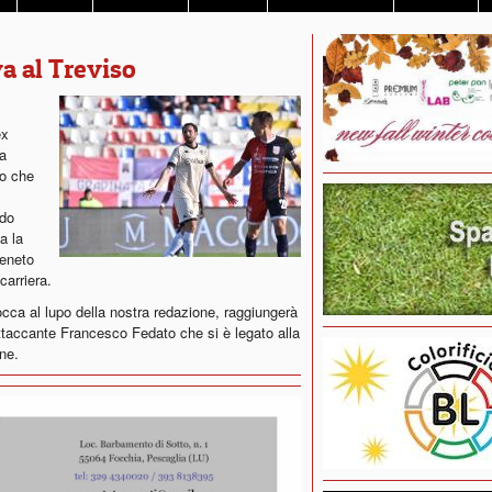
a al Treviso
ex
la
so che
ndo
a la
Veneto
carriera.
bocca al lupo della nostra redazione, raggiungerà
attaccante Francesco Fedato che si è legato alla
ane.