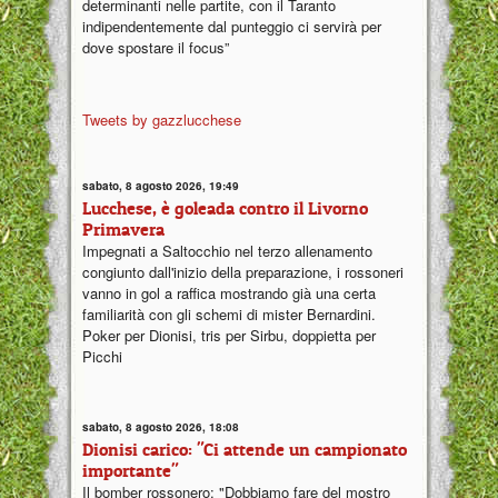
determinanti nelle partite, con il Taranto
indipendentemente dal punteggio ci servirà per
dove spostare il focus”
Tweets by gazzlucchese
sabato, 8 agosto 2026, 19:49
Lucchese, è goleada contro il Livorno
Primavera
Impegnati a Saltocchio nel terzo allenamento
congiunto dall'inizio della preparazione, i rossoneri
vanno in gol a raffica mostrando già una certa
familiarità con gli schemi di mister Bernardini.
Poker per Dionisi, tris per Sirbu, doppietta per
Picchi
sabato, 8 agosto 2026, 18:08
Dionisi carico: "Ci attende un campionato
importante"
Il bomber rossonero: "Dobbiamo fare del mostro