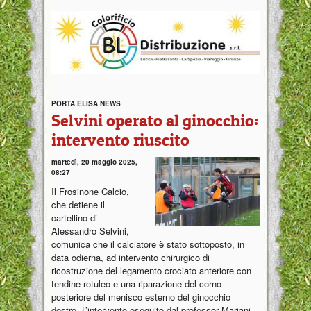
PORTA ELISA NEWS
Selvini operato al ginocchio:
intervento riuscito
martedì, 20 maggio 2025,
08:27
Il Frosinone Calcio,
che detiene il
cartellino di
Alessandro Selvini,
comunica che il calciatore è stato sottoposto, in
data odierna, ad intervento chirurgico di
ricostruzione del legamento crociato anteriore con
tendine rotuleo e una riparazione del corno
posteriore del menisco esterno del ginocchio
destro. L’intervento eseguito dal professor Mariani