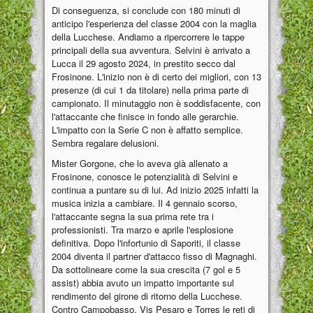
Di conseguenza, si conclude con 180 minuti di
anticipo l'esperienza del classe 2004 con la maglia
della Lucchese. Andiamo a ripercorrere le tappe
principali della sua avventura. Selvini è arrivato a
Lucca il 29 agosto 2024, in prestito secco dal
Frosinone. L'inizio non è di certo dei migliori, con 13
presenze (di cui 1 da titolare) nella prima parte di
campionato. Il minutaggio non è soddisfacente, con
l'attaccante che finisce in fondo alle gerarchie.
L'impatto con la Serie C non è affatto semplice.
Sembra regalare delusioni.
Mister Gorgone, che lo aveva già allenato a
Frosinone, conosce le potenzialità di Selvini e
continua a puntare su di lui. Ad inizio 2025 infatti la
musica inizia a cambiare. Il 4 gennaio scorso,
l'attaccante segna la sua prima rete tra i
professionisti. Tra marzo e aprile l'esplosione
definitiva. Dopo l'infortunio di Saporiti, il classe
2004 diventa il partner d'attacco fisso di Magnaghi.
Da sottolineare come la sua crescita (7 gol e 5
assist) abbia avuto un impatto importante sul
rendimento del girone di ritorno della Lucchese.
Contro Campobasso, Vis Pesaro e Torres le reti di