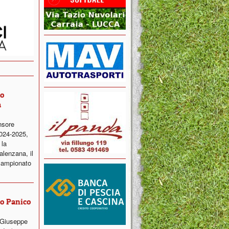
ro
a
nsore
2024-2025,
 la
alenzana, il
campionato
ro Panico
 Giuseppe