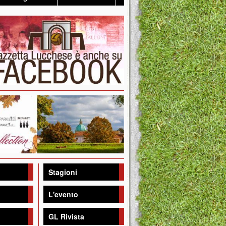
Stagioni
L'evento
GL Rivista