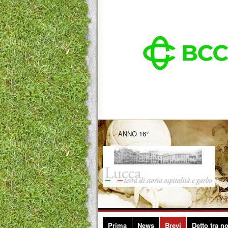
ANNO 16°
Prima
News
Brevi
Detto tra no