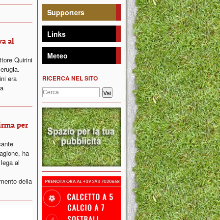
Supporters
Links
va al
Meteo
tore Quirini
erugia.
ni era
RICERCA NEL SITO
la
firma per
cante
agione, ha
 lega al
imento della