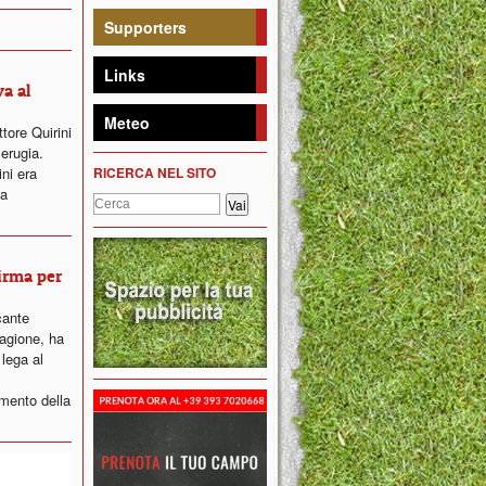
Supporters
Links
va al
Meteo
tore Quirini
erugia.
ni era
RICERCA NEL SITO
la
firma per
cante
agione, ha
 lega al
imento della