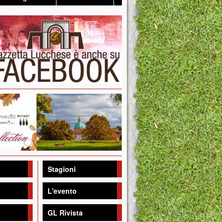
Stagioni
L'evento
GL Rivista