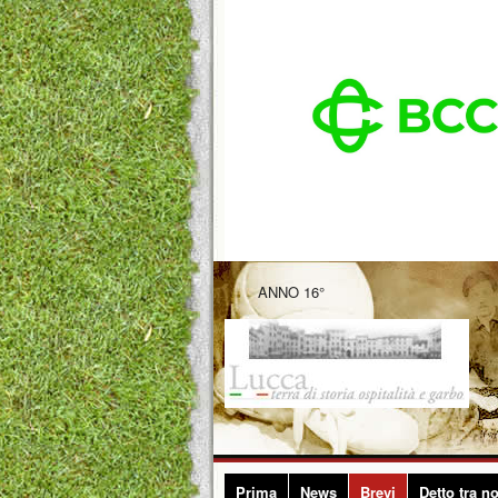
ANNO 16°
Prima
News
Brevi
Detto tra no