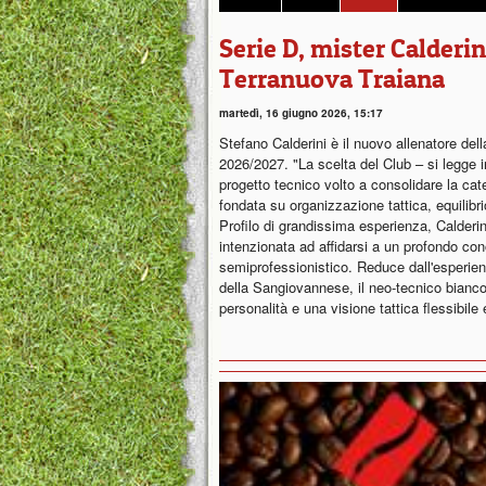
Serie D, mister Calderi
Terranuova Traiana
martedì, 16 giugno 2026, 15:17
Stefano Calderini è il nuovo allenatore del
2026/2027. "La scelta del Club – si legge in
progetto tecnico volto a consolidare la cate
fondata su organizzazione tattica, equilibri
Profilo di grandissima esperienza, Calderin
intenzionata ad affidarsi a un profondo cono
semiprofessionistico. Reduce dall'esperie
della Sangiovannese, il neo-tecnico bian
personalità e una visione tattica flessibile 