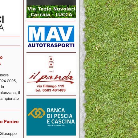
ro
a
nsore
2024-2025,
 la
alenzana, il
campionato
ro Panico
 Giuseppe