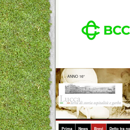
ANNO 16°
Prima
News
Brevi
Detto tra no