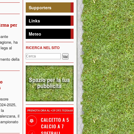
Supporters
Links
firma per
Meteo
cante
agione, ha
 lega al
RICERCA NEL SITO
imento della
ro
a
nsore
2024-2025,
 la
alenzana, il
campionato