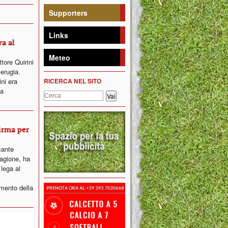
Supporters
Links
va al
Meteo
tore Quirini
erugia.
ni era
RICERCA NEL SITO
la
firma per
cante
agione, ha
 lega al
imento della