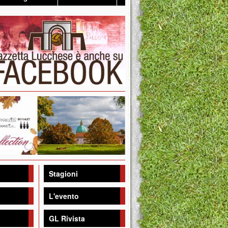
Stagioni
L'evento
GL Rivista