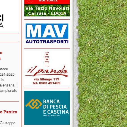
ro
a
nsore
2024-2025,
 la
alenzana, il
campionato
ro Panico
 Giuseppe