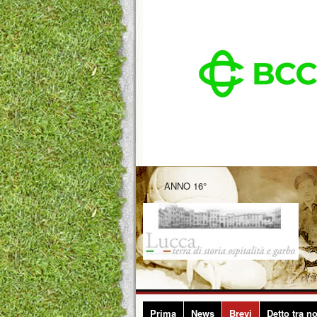
ANNO 16°
Prima
News
Brevi
Detto tra no