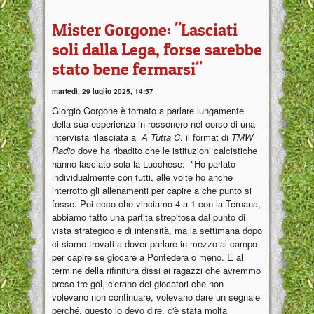
Mister Gorgone: "Lasciati
soli dalla Lega, forse sarebbe
stato bene fermarsi"
martedì, 29 luglio 2025, 14:57
Giorgio Gorgone è tornato a parlare lungamente
della sua esperienza in rossonero nel corso di una
intervista rilasciata a
A Tutta C
, il format di
TMW
Radio
dove ha ribadito che le istituzioni calcistiche
hanno lasciato sola la Lucchese: "Ho parlato
individualmente con tutti, alle volte ho anche
interrotto gli allenamenti per capire a che punto si
fosse. Poi ecco che vinciamo 4 a 1 con la Ternana,
abbiamo fatto una partita strepitosa dal punto di
vista strategico e di intensità, ma la settimana dopo
ci siamo trovati a dover parlare in mezzo al campo
per capire se giocare a Pontedera o meno. E al
termine della rifinitura dissi ai ragazzi che avremmo
preso tre gol, c'erano dei giocatori che non
volevano non continuare, volevano dare un segnale
perché, questo lo devo dire, c'è stata molta