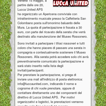
Venerdì 15 maggio, a
partire dalle ore 20,
Lucca United APS
ha organizzato un Apericena conviviale con
intrattenimento musicale presso la Caffetteria San
Colombano posta sull'omonimo baluardo delle
Mura. La quota di partecipazione è fissata a 30
euro, con parte del ricavato della serata che verrà
destinato alla manutenzione del Museo Rossonero.
Sono invitati a partecipare i tifosi rossoneri e tutti
coloro che hanno piacere di passare una serata in
compagnia e contestualmente sostenere il Museo
Rossonero. Alla serata potrà accedere solo chi avrà
preventivamente comunicato la partecipazione e
sarà stato inserito nella lista degli
invitati/partecipanti.
Per prenotare la partecipazione, si prega di
inviare una mail all'indirizzo di posta elettronica:
info@luccaunited.com, indicando il nome e
cognome di chi vuole prenotare, oppure di
contattare direttamente uno dei componenti del
direttivo di Lucca United APS. Per motivi
organizzativi e logistici, le prenotazioni verranno