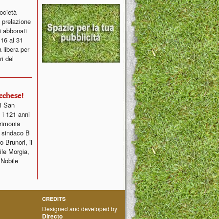
ocietà
 prelazione
i abbonati
 16 al 31
 libera per
ri del
cchese!
di San
 i 121 anni
erimonia
ce sindaco B
o Brunori, il
ile Morgia,
 Nobile
CREDITS
Designed and developed by
Directo