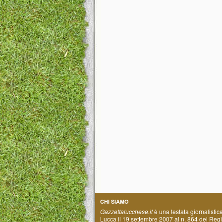
CHI SIAMO
Gazzettalucchese.it
è una testata giornalistic
Lucca il 19 settembre 2007 al n. 864 del Regis