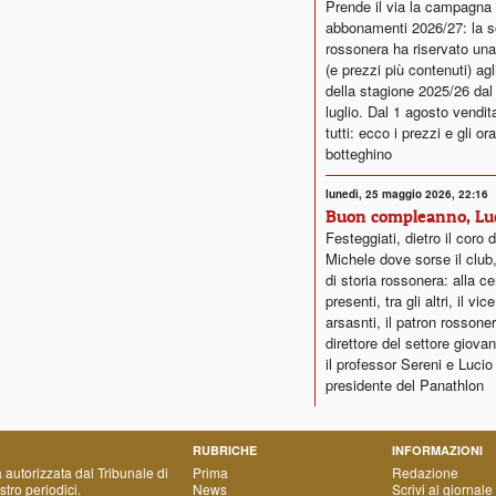
Prende il via la campagna
abbonamenti 2026/27: la s
rossonera ha riservato una
(e prezzi più contenuti) agl
della stagione 2025/26 dal
luglio. Dal 1 agosto vendita
tutti: ecco i prezzi e gli ora
botteghino
lunedì, 25 maggio 2026, 22:16
Buon compleanno, Lu
Festeggiati, dietro il coro 
Michele dove sorse il club,
di storia rossonera: alla c
presenti, tra gli altri, il vi
arsasnti, il patron rossoner
direttore del settore giovan
il professor Sereni e Lucio
presidente del Panathlon
RUBRICHE
INFORMAZIONI
a autorizzata dal Tribunale di
Prima
Redazione
tro periodici.
News
Scrivi al giornale