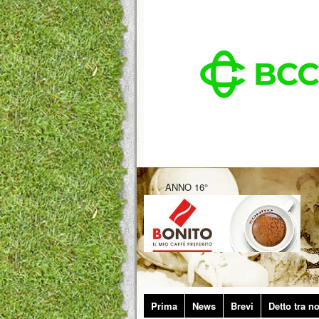
ANNO 16°
Prima
News
Brevi
Detto tra no