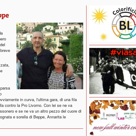
ppe
da
nero
del
 breve
zzata,
ne
mparsa
o
vviamente in curva, l'ultima gara, di una fila
lla contro la Pro Livorno. Con lei se ne va
ossonero e se ne va un altro pezzo del cuore di
 cognata e sorella di Beppe, Annarita le