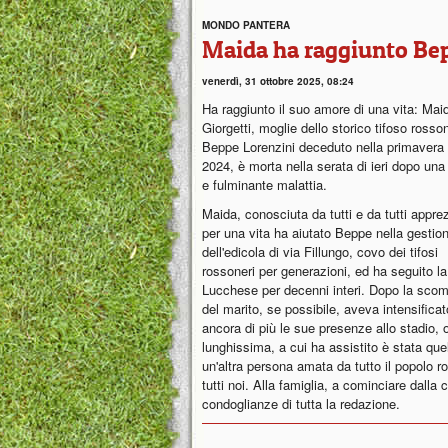
MONDO PANTERA
Maida ha raggiunto Be
venerdì, 31 ottobre 2025, 08:24
Ha raggiunto il suo amore di una vita: Mai
Giorgetti, moglie dello storico tifoso rosso
Beppe Lorenzini deceduto nella primavera 
2024, è morta nella serata di ieri dopo una
e fulminante malattia.
Maida, conosciuta da tutti e da tutti appre
per una vita ha aiutato Beppe nella gestio
dell'edicola di via Fillungo, covo dei tifosi
rossoneri per generazioni, ed ha seguito la
Lucchese per decenni interi. Dopo la sco
del marito, se possibile, aveva intensificat
ancora di più le sue presenze allo stadio, o
lunghissima, a cui ha assistito è stata que
un'altra persona amata da tutto il popolo r
tutti noi. Alla famiglia, a cominciare dalla
condoglianze di tutta la redazione.