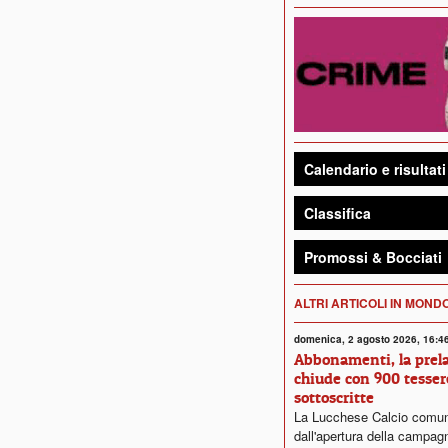
Calendario e risultati
Classifica
Promossi & Bocciati
ALTRI ARTICOLI IN MON
domenica, 2 agosto 2026, 16:4
Abbonamenti, la prela
chiude con 900 tesser
sottoscritte
La Lucchese Calcio comun
dall'apertura della campag