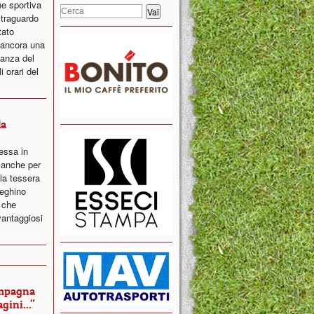
e sportiva
 traguardo
tato
 ancora una
nanza del
 orari del
la
essa in
 anche per
la tessera
teghino
i che
antaggiosi
ampagna
ini..."