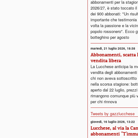
abbonamenti per la stagion
2026/27, è stato toccato il
dei 900 abbonati: "Un risul
importante che testimonia
volta la passione e la vici
popolo rossonero". Ecco gli
botteghino per agosto
martedì, 21 luglio 2026, 18:38
Abbonamenti, scatta 
vendita libera
La Lucchese anticipa la m
vendita degli abbonamenti
chi non aveva sottoscritto 
nella scorsa stagione: bot
aperto dal 22 luglio, prezz
rimangono comunque più v
per chi rinnova
Tweets by gazzlucchese
giovedì, 16 luglio 2026, 13:22
Lucchese, al via la C
abbonamenti "T'immag