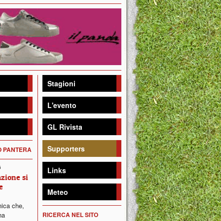
Stagioni
L'evento
GL Rivista
Supporters
DO PANTERA
6
Links
zione si
e
Meteo
ica che,
na
RICERCA NEL SITO