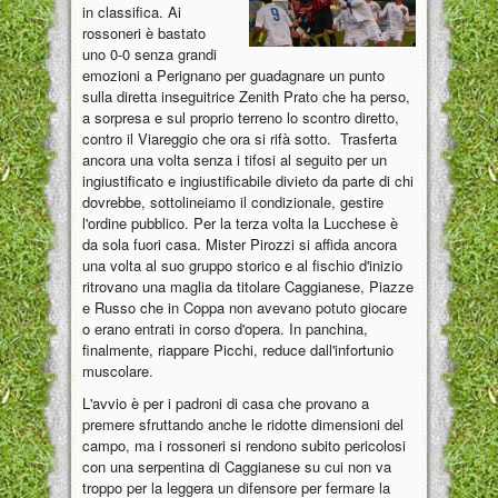
in classifica. Ai
rossoneri è bastato
uno 0-0 senza grandi
emozioni a Perignano per guadagnare un punto
sulla diretta inseguitrice Zenith Prato che ha perso,
a sorpresa e sul proprio terreno lo scontro diretto,
contro il Viareggio che ora si rifà sotto. Trasferta
ancora una volta senza i tifosi al seguito per un
ingiustificato e ingiustificabile divieto da parte di chi
dovrebbe, sottolineiamo il condizionale, gestire
l'ordine pubblico. Per la terza volta la Lucchese è
da sola fuori casa. Mister Pirozzi si affida ancora
una volta al suo gruppo storico e al fischio d'inizio
ritrovano una maglia da titolare Caggianese, Piazze
e Russo che in Coppa non avevano potuto giocare
o erano entrati in corso d'opera. In panchina,
finalmente, riappare Picchi, reduce dall'infortunio
muscolare.
L'avvio è per i padroni di casa che provano a
premere sfruttando anche le ridotte dimensioni del
campo, ma i rossoneri si rendono subito pericolosi
con una serpentina di Caggianese su cui non va
troppo per la leggera un difensore per fermare la