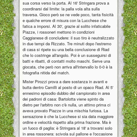
sua corsa verso la porta. Al 16' Stringara prova a
coordinarsi dal limite: la palla vola alta sulla
traversa. Gioco però se ne vede poco, tanta fisicità
e qualche errore di misura con la Lucchese che
fatica a imporsi. Al 30', grazie al solito infaticabile
Piazze, i rossoneri mettono in condizioni
Caggianese di concludere: il suo tiro è neutralizzato
in due tempi da Rizzato. Tre minuti dopo l'estremo
di casa si ripete su una bella conclusione di Riad
che lo costringe all'angolo. Poi è un susseguirsi di
batti e ribatti, di contatti molto maschi. Serve una
giocata, che però non arriva all'intervallo lo 0-0 è la
fotografia nitida del match.
Mister Pirozzi prova a dare sostanza in avanti e
butta dentro Camilli al posto di un opaco Riad. Al 5'
ennesimo episodio dubbio del campionato in area
dei padroni di casa: Bartolotta viene spinto da
dietro per l'arbitro non c'è nulla, un attimo prima ci
aveva provato Piazze in una mischia furiosa. La
sensazione è che la Lucchese si sia data maggiore
ordine e velocità rispetto alla prima frazione. Ma è
un fuoco di paglia: è Stringara al 18' a trovarsi solo
in area rossonera: scivola sul pallone e l'occasione