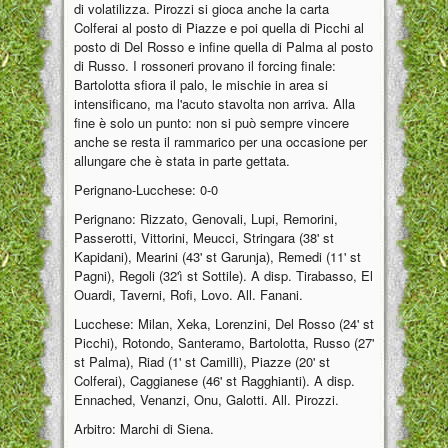
di volatilizza. Pirozzi si gioca anche la carta
Colferai al posto di Piazze e poi quella di Picchi al
posto di Del Rosso e infine quella di Palma al posto
di Russo. I rossoneri provano il forcing finale:
Bartolotta sfiora il palo, le mischie in area si
intensificano, ma l'acuto stavolta non arriva. Alla
fine è solo un punto: non si può sempre vincere
anche se resta il rammarico per una occasione per
allungare che è stata in parte gettata.
Perignano-Lucchese: 0-0
Perignano: Rizzato, Genovali, Lupi, Remorini,
Passerotti, Vittorini, Meucci, Stringara (38' st
Kapidani), Mearini (43' st Garunja), Remedi (11' st
Pagni), Regoli (32'ì st Sottile). A disp. Tirabasso, El
Ouardi, Taverni, Rofi, Lovo. All. Fanani.
Lucchese: Milan, Xeka, Lorenzini, Del Rosso (24' st
Picchi), Rotondo, Santeramo, Bartolotta, Russo (27'
st Palma), Riad (1' st Camilli), Piazze (20' st
Colferai), Caggianese (46' st Ragghianti). A disp.
Ennached, Venanzi, Onu, Galotti. All. Pirozzi.
Arbitro: Marchi di Siena.