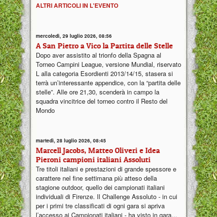
ALTRI ARTICOLI IN L'EVENTO
mercoledì, 29 luglio 2026, 08:56
A San Pietro a Vico la Partita delle Stelle
Dopo aver assistito al trionfo della Spagna al
Torneo Campini League, versione Mundial, riservato
L alla categoria Esordienti 2013/14/15, stasera si
terrà un’interessante appendice, con la “partita delle
stelle”. Alle ore 21,30, scenderà in campo la
squadra vincitrice del torneo contro il Resto del
Mondo
martedì, 28 luglio 2026, 08:45
Marcell Jacobs, Matteo Oliveri e Idea
Pieroni campioni italiani Assoluti
Tre titoli italiani e prestazioni di grande spessore e
carattere nel fine settimana più atteso della
stagione outdoor, quello dei campionati italiani
individuali di Firenze. Il Challenge Assoluto - in cui
per i primi tre classificati di ogni gara si apriva
l’accesso ai Campionati italiani - ha visto in gara...