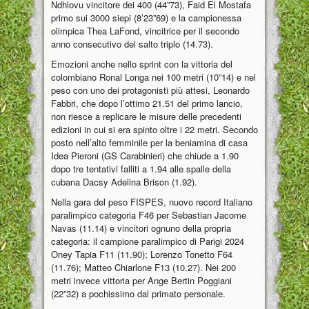
Ndhlovu vincitore dei 400 (44”73), Faid El Mostafa
primo sui 3000 siepi (8’23”69) e la campionessa
olimpica Thea LaFond, vincitrice per il secondo
anno consecutivo del salto triplo (14.73).
Emozioni anche nello sprint con la vittoria del
colombiano Ronal Longa nei 100 metri (10”14) e nel
peso con uno dei protagonisti più attesi, Leonardo
Fabbri, che dopo l’ottimo 21.51 del primo lancio,
non riesce a replicare le misure delle precedenti
edizioni in cui si era spinto oltre i 22 metri. Secondo
posto nell’alto femminile per la beniamina di casa
Idea Pieroni (GS Carabinieri) che chiude a 1.90
dopo tre tentativi falliti a 1.94 alle spalle della
cubana Dacsy Adelina Brison (1.92).
Nella gara del peso FISPES, nuovo record Italiano
paralimpico categoria F46 per Sebastian Jacome
Navas (11.14) e vincitori ognuno della propria
categoria: il campione paralimpico di Parigi 2024
Oney Tapia F11 (11.90); Lorenzo Tonetto F64
(11.76); Matteo Chiarlone F13 (10.27). Nei 200
metri invece vittoria per Ange Bertin Poggiani
(22”32) a pochissimo dal primato personale.