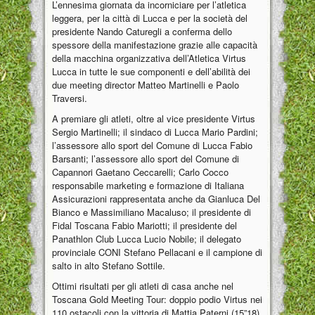
L’ennesima giornata da incorniciare per l’atletica
leggera, per la città di Lucca e per la società del
presidente Nando Caturegli a conferma dello
spessore della manifestazione grazie alle capacità
della macchina organizzativa dell’Atletica Virtus
Lucca in tutte le sue componenti e dell’abilità dei
due meeting director Matteo Martinelli e Paolo
Traversi.
A premiare gli atleti, oltre al vice presidente Virtus
Sergio Martinelli; il sindaco di Lucca Mario Pardini;
l’assessore allo sport del Comune di Lucca Fabio
Barsanti; l’assessore allo sport del Comune di
Capannori Gaetano Ceccarelli; Carlo Cocco
responsabile marketing e formazione di Italiana
Assicurazioni rappresentata anche da Gianluca Del
Bianco e Massimiliano Macaluso; il presidente di
Fidal Toscana Fabio Mariotti; il presidente del
Panathlon Club Lucca Lucio Nobile; il delegato
provinciale CONI Stefano Pellacani e il campione di
salto in alto Stefano Sottile.
Ottimi risultati per gli atleti di casa anche nel
Toscana Gold Meeting Tour: doppio podio Virtus nei
110 ostacoli con la vittoria di Mattia Paterni (15”18)