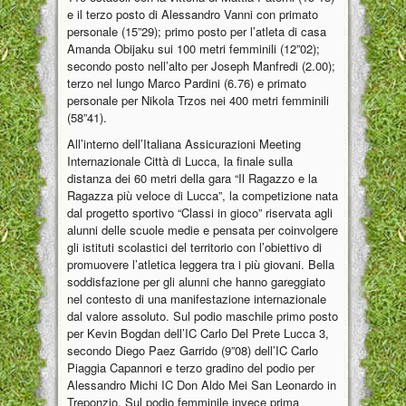
e il terzo posto di Alessandro Vanni con primato
personale (15”29); primo posto per l’atleta di casa
Amanda Obijaku sui 100 metri femminili (12”02);
secondo posto nell’alto per Joseph Manfredi (2.00);
terzo nel lungo Marco Pardini (6.76) e primato
personale per Nikola Trzos nei 400 metri femminili
(58”41).
All’interno dell’Italiana Assicurazioni Meeting
Internazionale Città di Lucca, la finale sulla
distanza dei 60 metri della gara “Il Ragazzo e la
Ragazza più veloce di Lucca”, la competizione nata
dal progetto sportivo “Classi in gioco” riservata agli
alunni delle scuole medie e pensata per coinvolgere
gli istituti scolastici del territorio con l’obiettivo di
promuovere l’atletica leggera tra i più giovani. Bella
soddisfazione per gli alunni che hanno gareggiato
nel contesto di una manifestazione internazionale
dal valore assoluto. Sul podio maschile primo posto
per Kevin Bogdan dell’IC Carlo Del Prete Lucca 3,
secondo Diego Paez Garrido (9”08) dell’IC Carlo
Piaggia Capannori e terzo gradino del podio per
Alessandro Michi IC Don Aldo Mei San Leonardo in
Treponzio. Sul podio femminile invece prima