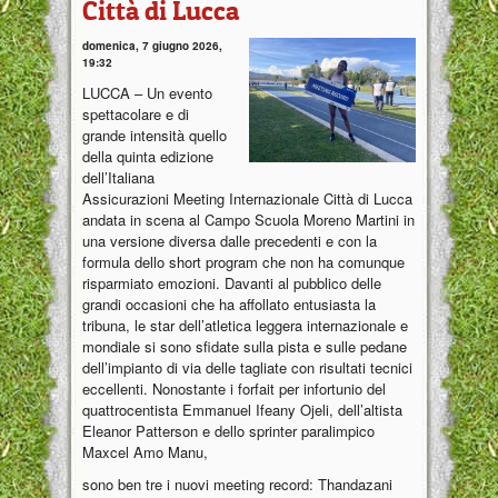
Città di Lucca
domenica, 7 giugno 2026,
19:32
LUCCA – Un evento
spettacolare e di
grande intensità quello
della quinta edizione
dell’Italiana
Assicurazioni Meeting Internazionale Città di Lucca
andata in scena al Campo Scuola Moreno Martini in
una versione diversa dalle precedenti e con la
formula dello short program che non ha comunque
risparmiato emozioni. Davanti al pubblico delle
grandi occasioni che ha affollato entusiasta la
tribuna, le star dell’atletica leggera internazionale e
mondiale si sono sfidate sulla pista e sulle pedane
dell’impianto di via delle tagliate con risultati tecnici
eccellenti. Nonostante i forfait per infortunio del
quattrocentista Emmanuel Ifeany Ojeli, dell’altista
Eleanor Patterson e dello sprinter paralimpico
Maxcel Amo Manu,
sono ben tre i nuovi meeting record: Thandazani