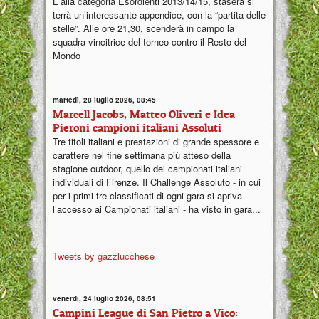
L alla categoria Esordienti 2013/14/15, stasera si
terrà un’interessante appendice, con la “partita delle
stelle”. Alle ore 21,30, scenderà in campo la
squadra vincitrice del torneo contro il Resto del
Mondo
martedì, 28 luglio 2026, 08:45
Marcell Jacobs, Matteo Oliveri e Idea
Pieroni campioni italiani Assoluti
Tre titoli italiani e prestazioni di grande spessore e
carattere nel fine settimana più atteso della
stagione outdoor, quello dei campionati italiani
individuali di Firenze. Il Challenge Assoluto - in cui
per i primi tre classificati di ogni gara si apriva
l’accesso ai Campionati italiani - ha visto in gara...
Tweets by gazzlucchese
venerdì, 24 luglio 2026, 08:51
Campini League di San Pietro a Vico: