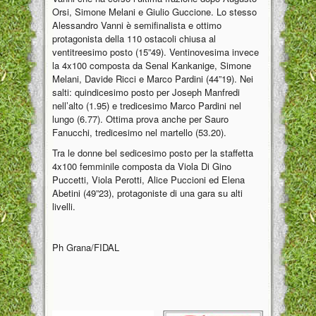
Orsi, Simone Melani e Giulio Guccione. Lo stesso
Alessandro Vanni è semifinalista e ottimo
protagonista della 110 ostacoli chiusa al
ventitreesimo posto (15”49). Ventinovesima invece
la 4x100 composta da Senal Kankanige, Simone
Melani, Davide Ricci e Marco Pardini (44”19). Nei
salti: quindicesimo posto per Joseph Manfredi
nell’alto (1.95) e tredicesimo Marco Pardini nel
lungo (6.77). Ottima prova anche per Sauro
Fanucchi, tredicesimo nel martello (53.20).
Tra le donne bel sedicesimo posto per la staffetta
4x100 femminile composta da Viola Di Gino
Puccetti, Viola Perotti, Alice Puccioni ed Elena
Abetini (49”23), protagoniste di una gara su alti
livelli.
Ph Grana/FIDAL