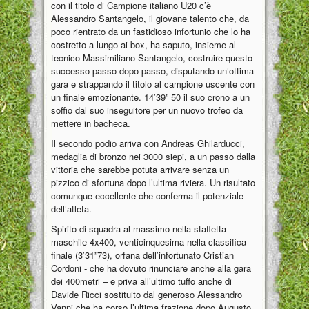
con il titolo di Campione italiano U20 c’è
Alessandro Santangelo, il giovane talento che, da
poco rientrato da un fastidioso infortunio che lo ha
costretto a lungo ai box, ha saputo, insieme al
tecnico Massimiliano Santangelo, costruire questo
successo passo dopo passo, disputando un’ottima
gara e strappando il titolo al campione uscente con
un finale emozionante. 14’39” 50 il suo crono a un
soffio dal suo inseguitore per un nuovo trofeo da
mettere in bacheca.
Il secondo podio arriva con Andreas Ghilarducci,
medaglia di bronzo nei 3000 siepi, a un passo dalla
vittoria che sarebbe potuta arrivare senza un
pizzico di sfortuna dopo l’ultima riviera. Un risultato
comunque eccellente che conferma il potenziale
dell’atleta.
Spirito di squadra al massimo nella staffetta
maschile 4x400, venticinquesima nella classifica
finale (3’31”73), orfana dell’infortunato Cristian
Cordoni - che ha dovuto rinunciare anche alla gara
dei 400metri – e priva all’ultimo tuffo anche di
Davide Ricci sostituito dal generoso Alessandro
Vanni che ha corso l’ultima frazione dopo Augusto