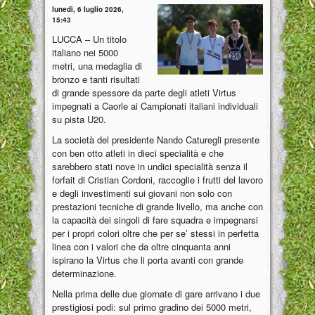
lunedì, 6 luglio 2026,
15:43
LUCCA – Un titolo
italiano nei 5000
metri, una medaglia di
bronzo e tanti risultati
di grande spessore da parte degli atleti Virtus
impegnati a Caorle ai Campionati italiani individuali
su pista U20.
La società del presidente Nando Caturegli presente
con ben otto atleti in dieci specialità e che
sarebbero stati nove in undici specialità senza il
forfait di Cristian Cordoni, raccoglie i frutti del lavoro
e degli investimenti sui giovani non solo con
prestazioni tecniche di grande livello, ma anche con
la capacità dei singoli di fare squadra e impegnarsi
per i propri colori oltre che per se’ stessi in perfetta
linea con i valori che da oltre cinquanta anni
ispirano la Virtus che li porta avanti con grande
determinazione.
Nella prima delle due giornate di gare arrivano i due
prestigiosi podi: sul primo gradino dei 5000 metri,