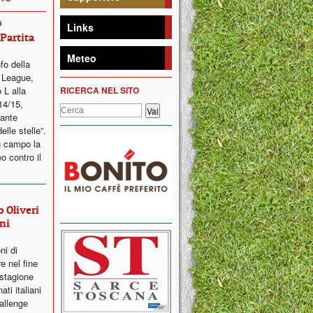
6
Links
 Partita
Meteo
fo della
 League,
 L alla
RICERCA NEL SITO
14/15,
sante
elle stelle”.
n campo la
o contro il
 Oliveri
ni
oni di
e nel fine
 stagione
ti italiani
hallenge