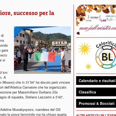
iore, successo per la
 di
rma
 mondo
a gara
terzo
i si
750 km
km. A
Calendario e risultati
im Misano) che in 31’54” ha dovuto però vincere
ori dell’Atletica Camaiore che ha organizzato
Classifica
 posizione per Massimiliano Durbano (Gs
agno di squadra, Stefano Lazzarini a 3’43”,
Promossi & Bocciati
rò Adeline Musabyeyezo, ruandese del GS
inato la prova femminile ma ha chiuso quarta
ALTRI ARTICOLI IN L'EVE