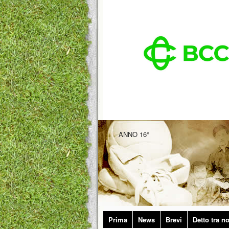
ANNO 16°
Prima
News
Brevi
Detto tra no