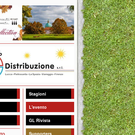
Stagioni
L'evento
GL Rivista
Supporters
NTO