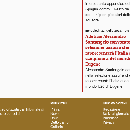
interessante appendice del
Spagna contro il Resto de
con i migliori giocatori dell
squadre...
mercoledì, 22 luglio 2026, 10:5
Atletica: Alessandro
Santangelo convocato
selezione azzurra che
rappresenterà l’Italia 
campionati del mond
Eugene
Alessandro Santangelo co
nella selezione azzurra ch
rappresenterà l’Italia ai ca
mondo U20 di Eugene
RUBRICHE
INFORMAZIONI
a autorizzata dal Tribunale di
Prima
Redazione
tro periodici.
News
Scrivi al giornale
Brevi
Pubblicità
Detto tra noi
Privacy
Galleria