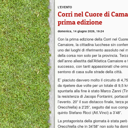
L'EVENTO
Corri nel Cuore di Cama
prima edizione
domenica, 14 giugno 2026, 19:24
Con la prima edizione della Corri nel Cuore
Camaiore, la cittadina lucchese sin confe
uno dei luoghi di riferimento assoluto nel
della corsa non solo per la provincia. Terz
dell’anno allestita dall’Atletica Camaiore e 
successo, con tanti appassionati che orma
sentono di casa sulle strade della città.
E’ piaciuto davvero molto il circuito di 4,
da ripetere due volte per un totale di 9,5 
spuntarla alla fine è stato Marco Zanni (T
la resistenza di Jacopo Fontanini, portacol
l’evento. 20” il suo distacco finale, terza
Orecchiella) a 2’25”, seguito dal suo comp
quinto Stefano Ricci (Atl.Vinci) a 3’48”.
La protagonista della giornata è stata pe
Orecchiella che in 34’58” non solo ha dom