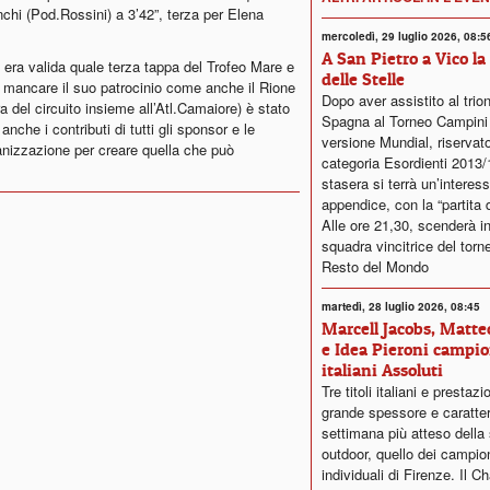
chi (Pod.Rossini) a 3’42”, terza per Elena
mercoledì, 29 luglio 2026, 08:5
A San Pietro a Vico la
va era valida quale terza tappa del Trofeo Mare e
delle Stelle
 mancare il suo patrocinio come anche il Rione
Dopo aver assistito al trion
a del circuito insieme all’Atl.Camaiore) è stato
Spagna al Torneo Campini
nche i contributi di tutti gli sponsor e le
versione Mundial, riservato
ganizzazione per creare quella che può
categoria Esordienti 2013/
stasera si terrà un’interes
appendice, con la “partita d
Alle ore 21,30, scenderà i
squadra vincitrice del torne
Resto del Mondo
martedì, 28 luglio 2026, 08:45
Marcell Jacobs, Matteo
e Idea Pieroni campio
italiani Assoluti
Tre titoli italiani e prestazi
grande spessore e caratter
settimana più atteso della
outdoor, quello dei campiona
individuali di Firenze. Il C