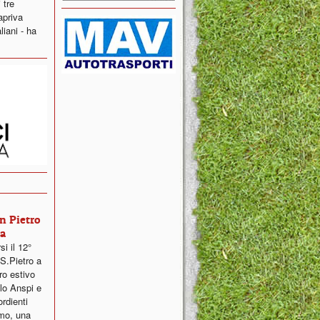
 tre
 apriva
liani - ha
n Pietro
na
i il 12°
S.Pietro a
ro estivo
olo Anspi e
ordienti
mo, una