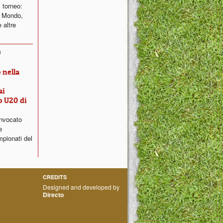
 torneo:
l Mondo,
e altre
1
 nella
ai
o U20 di
nvocato
e
mpionati del
CREDITS
Designed and developed by
Directo