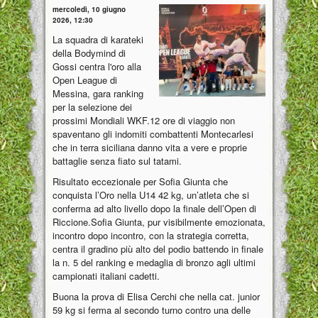
mercoledì, 10 giugno
2026, 12:30
La squadra di karateki
della Bodymind di
Gossi centra l'oro alla
Open League di
Messina, gara ranking
per la selezione dei
prossimi Mondiali WKF.12 ore di viaggio non
spaventano gli indomiti combattenti Montecarlesi
che in terra siciliana danno vita a vere e proprie
battaglie senza fiato sul tatami.
Risultato eccezionale per Sofia Giunta che
conquista l’Oro nella U14 42 kg, un’atleta che si
conferma ad alto livello dopo la finale dell’Open di
Riccione.Sofia Giunta, pur visibilmente emozionata,
incontro dopo incontro, con la strategia corretta,
centra il gradino più alto del podio battendo in finale
la n. 5 del ranking e medaglia di bronzo agli ultimi
campionati italiani cadetti.
Buona la prova di Elisa Cerchi che nella cat. junior
59 kg si ferma al secondo turno contro una delle