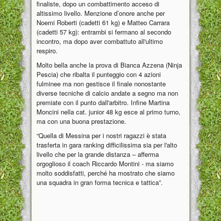
finaliste, dopo un combattimento acceso di
altissimo livello. Menzione d’onore anche per
Noemi Roberti (cadetti 61 kg) e Matteo Carrara
(cadetti 57 kg): entrambi si fermano al secondo
incontro, ma dopo aver combattuto all'ultimo
respiro.
Molto bella anche la prova di Bianca Azzena (Ninja
Pescia) che ribalta il punteggio con 4 azioni
fulminee ma non gestisce il finale nonostante
diverse tecniche di calcio andate a segno ma non
premiate con il punto dall'arbitro. Infine Martina
Moncini nella cat. junior 48 kg esce al primo turno,
ma con una buona prestazione.
“Quella di Messina per i nostri ragazzi è stata
trasferta in gara ranking difficilissima sia per l'alto
livello che per la grande distanza – afferma
orgoglioso il coach Riccardo Montini - ma siamo
molto soddisfatti, perché ha mostrato che siamo
una squadra in gran forma tecnica e tattica”.