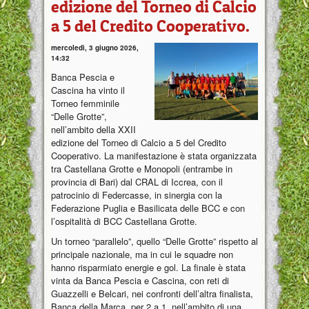
edizione del Torneo di Calcio
a 5 del Credito Cooperativo.
mercoledì, 3 giugno 2026,
14:32
Banca Pescia e
Cascina ha vinto il
Torneo femminile
“Delle Grotte”,
nell’ambito della XXII
edizione del Torneo di Calcio a 5 del Credito
Cooperativo. La manifestazione è stata organizzata
tra Castellana Grotte e Monopoli (entrambe in
provincia di Bari) dal CRAL di Iccrea, con il
patrocinio di Federcasse, in sinergia con la
Federazione Puglia e Basilicata delle BCC e con
l’ospitalità di BCC Castellana Grotte.
Un torneo “parallelo”, quello “Delle Grotte” rispetto al
principale nazionale, ma in cui le squadre non
hanno risparmiato energie e gol. La finale è stata
vinta da Banca Pescia e Cascina, con reti di
Guazzelli e Belcari, nei confronti dell’altra finalista,
Banca della Marca, per 2 a 1, nell’ambito di una