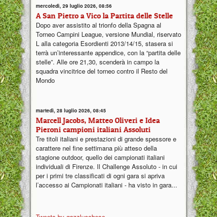
mercoledì, 29 luglio 2026, 08:56
A San Pietro a Vico la Partita delle Stelle
Dopo aver assistito al trionfo della Spagna al
Torneo Campini League, versione Mundial, riservato
L alla categoria Esordienti 2013/14/15, stasera si
terrà un’interessante appendice, con la “partita delle
stelle”. Alle ore 21,30, scenderà in campo la
squadra vincitrice del torneo contro il Resto del
Mondo
martedì, 28 luglio 2026, 08:45
Marcell Jacobs, Matteo Oliveri e Idea
Pieroni campioni italiani Assoluti
Tre titoli italiani e prestazioni di grande spessore e
carattere nel fine settimana più atteso della
stagione outdoor, quello dei campionati italiani
individuali di Firenze. Il Challenge Assoluto - in cui
per i primi tre classificati di ogni gara si apriva
l’accesso ai Campionati italiani - ha visto in gara...
Tweets by gazzlucchese