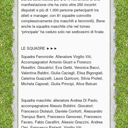
manifestazione che ha visto oltre 250 incontri
disputati e più di 1.000 persone partecipanti tra
atleti e manager, con 81 squadre coinvolte
complessivamente (tra maschili e femminili). Bene
anche la squadra maschile che nel torneo
“principale” ha ceduto solo nei sedicesimi di finale.
LE SQUADRE ►►►
Squadra Femminile: Allenatore Virgilio Viti,
Accompagnatori Antonio Giusti e Fiorenzo
Rosellini. Giocatrici: Eva Gerbi, Veronica Bacci,
Valentina Baldini, Giulia Caciagli, Elisa Bigongiali,
Caterina Guazzelli, Laura Quiriconi, Silvia Profeti,
Michela Caporali, Giulia Principi, Alice Belcari.
Squadra maschile: allenatore Andrea Di Paolo,
accompagnatore Alessio Boldrini. Giocatori:
Francesco Diolaiuti, Daniele Conforti, Alessandro
Trampuz Barni, Francesco Genovesi, Francesco
Favaro, Fabio Cavallini, Alessio Grazzini, Andrea
Orsi, Francesco Parlanti, Virgilio Viti.