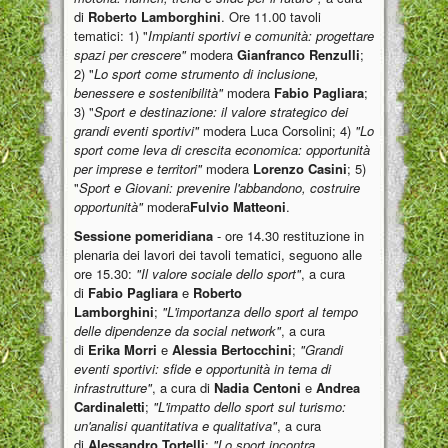
di
Roberto Lamborghini
. Ore 11.00 tavoli
tematici: 1) "
Impianti sportivi e comunità: progettare
spazi per crescere"
modera
Gianfranco Renzulli
;
2) "
Lo sport come strumento di inclusione,
benessere e sostenibilità"
modera
Fabio Pagliara
;
3) "
Sport e destinazione: il valore strategico dei
grandi eventi sportivi"
modera Luca Corsolini; 4)
"Lo
sport come leva di crescita economica: opportunità
per imprese e territori"
modera
Lorenzo Casini
; 5)
"
Sport e Giovani: prevenire l'abbandono, costruire
opportunità"
modera
Fulvio Matteoni
.
Sessione pomeridiana
- ore 14.30 restituzione in
plenaria dei lavori dei tavoli tematici, seguono alle
ore 15.30:
"Il valore sociale dello sport"
, a cura
di
Fabio Pagliara
e
Roberto
Lamborghini
;
"L'importanza dello sport al tempo
delle dipendenze da social network"
, a cura
di
Erika Morri
e
Alessia Bertocchini
;
"Grandi
eventi sportivi: sfide e opportunità in tema di
infrastrutture"
, a cura di
Nadia Centoni
e
Andrea
Cardinaletti
;
"L'impatto dello sport sul turismo:
un'analisi quantitativa e qualitativa"
, a cura
di
Alessandro Tortelli
;
"Lo sport incontra