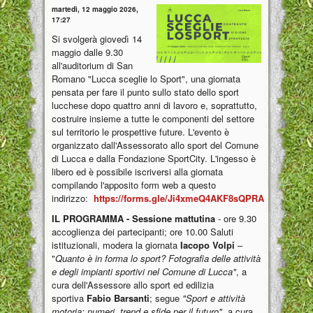
martedì, 12 maggio 2026,
17:27
Si svolgerà giovedì 14
maggio dalle 9.30
all'auditorium di San
Romano "Lucca sceglie lo Sport", una giornata
pensata per fare il punto sullo stato dello sport
lucchese dopo quattro anni di lavoro e, soprattutto,
costruire insieme a tutte le componenti del settore
sul territorio le prospettive future. L'evento è
organizzato dall'Assessorato allo sport del Comune
di Lucca e dalla Fondazione SportCity. L'ingesso è
libero ed è possibile iscriversi alla giornata
compilando l'apposito form web a questo
indirizzo:
https://forms.gle/Ji4xmeQ4AKF8sQPRA
IL PROGRAMMA - Sessione mattutina
- ore 9.30
accoglienza dei partecipanti; ore 10.00 Saluti
istituzionali, modera la giornata
Iacopo Volpi
–
"
Quanto è in forma lo sport? Fotografia delle attività
e degli impianti sportivi nel Comune di Lucca"
,
a
cura dell'Assessore allo sport ed edilizia
sportiva
Fabio Barsanti
; segue
"Sport e attività
motoria: numeri, trend e sfide per il futuro",
a cura