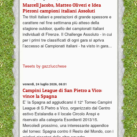
Marcell Jacobs, Matteo Oliveri e Idea
Pieroni campioni italiani Assoluti
Tre titoli italiani e prestazioni di grande spessore e
carattere nel fine settimana più atteso della
stagione outdoor, quello dei campionati italiani
individuali di Firenze. Il Challenge Assoluto - in cui
per i primi tre classificati di ogni gara si apriva
l’accesso ai Campionati italiani - ha visto in gara...
Tweets by gazzlucchese
venerdì, 24 luglio 2026, 08:51
Campini League di San Pietro a Vico:
vince la Spagna
E’ la Spagna ad aggiudicarsi il 12° Torneo Campini
League di S.Pietro a Vico, organizzato dal Centro
estivo Estalandia e il locale Circolo Anspi e
riservato alla categoria Esordienti 2013/15.
Mercoledì prossimo, una interessante appendice
del torneo: Spagna contro il Resto del Mondo, con i
migliori giocatori delle altre squadre...