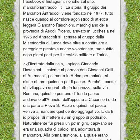
Facebook e Instagram, nonché sul sito:
marciatoriantraccoli.it La storia. Il gruppo dei
Marciatori Antraccoli viene fondato nel 1977, tutto
nasce quando al corridore agonistico di atletica
leggera Giancarlo Raschioni, marchigiano della
provincia di Ascoli Piceno, arrivato in lucchesia nel
1975 ad Antraccoli si iscrisse al gruppo della
Misericordia di Lucca dove oltre a continuare a
gareggiare prestava anche volontariato, ma subito
dopo giorni partì per il servizio militare a Torino.
<<Rientrato dalla naia, - spiega Giancarlo
Raschioni – insieme al parroco don Giovanni Galli
di Antraccoli, poi morto in Africa per malaria, si
disse di fare qualcosa per il paese. Perché il paese
si sviluppava soprattutto in lunghezza sulla via
Romana, quindi le persone di fondo paese
andavano all'Arancio, dall'opposta a Capannori e da
una parte a Pieve S. Paolo e quindi nel paese
veniva a mancare quel centro aggregativo. E da lì
io proposi di mettere su un gruppo di podismo.
Naturalmente fui preso un po' in giro, capivano se
era una squadra di calcio, ma addirittura di
marciatori. Alla prima riunione, alla quale erano