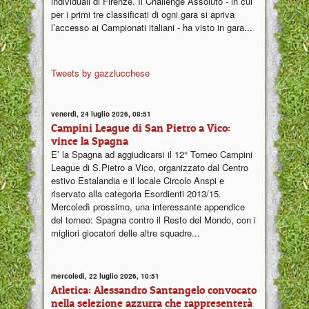
individuali di Firenze. Il Challenge Assoluto - in cui
per i primi tre classificati di ogni gara si apriva
l’accesso ai Campionati italiani - ha visto in gara...
Tweets by gazzlucchese
venerdì, 24 luglio 2026, 08:51
Campini League di San Pietro a Vico:
vince la Spagna
E’ la Spagna ad aggiudicarsi il 12° Torneo Campini
League di S.Pietro a Vico, organizzato dal Centro
estivo Estalandia e il locale Circolo Anspi e
riservato alla categoria Esordienti 2013/15.
Mercoledì prossimo, una interessante appendice
del torneo: Spagna contro il Resto del Mondo, con i
migliori giocatori delle altre squadre...
mercoledì, 22 luglio 2026, 10:51
Atletica: Alessandro Santangelo convocato
nella selezione azzurra che rappresenterà