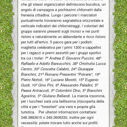
che gli stessi organizzatori definiscono bucolica, un
angolo di campagna a pochissimi chilometri dalla
frenesia cittadina. Lungo i percorsi i marciatori
puntualmente troveranno segnaletica orizzontale e
verticale indicatori dei chilometraggi, i volontari del
gruppo saranno presenti sugli incroci e nei punti
ristoro e naturalmente un abbondante e ricco ristoro
per tutti all'arrivo. Il pacco gara per i podisti:
maglietta celebrativa per i primi 1300 e cappellini
per i ragazzi e premi assortiti per i gruppi sportivi
tra cui i trofei:
7º Andrea E Giovanni Puccini, 48º
Raffaello e Adolfo Barsocchini, 38º Ortofrutta Lucca
Centro, 33º Concetta Calabrò, 24º Giuseppe
Bianchini, 21ª Romano Presentini "Polvere", 19º
Pietro Nottoli, 16º Luciano Morotti, 15º Eugenio
Guidi, 10º Gino Pini, 6º Alessandro Paladini, 5º
Paese Antraccoli, 5º Colombini Dino, 5º Bianchini
Agostino, 5º Giuliano Bellandi
. La marcia insomma,
per i lucchesi sarà una bellissima (ri)scoperta della
città e per i "forestieri" una vera e propria gita
turistica. Per ulteriori informazioni contattare:
348.3863615 o 349.3606330, inoltre per ogni
necessità: potete trovare tutto anche sui profili: