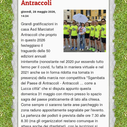
Antraccoli
giovedì, 28 maggio 2026,
14:34
Grandi gratificazioni in
casa Asd Marciatori
Antraccoli che proprio
in questo 2026
festeggiano il
traguardo delle 50
edizioni annuali
ininterrotte (nonostante nel 2020 pur essendo tutto
fermo per il covid, fu fatta in maniera virtuale e nel
2021 anche se in forma ridotta ma tornata in
presenza) della marcia non competitiva "Sgambata
del Paese di Antraccoli - Antraccoli ... corre a
Lucca città" che si disputa appunto questa
domenica 31 maggio con ritrovo presso lo spazio
sagra del paese praticamente di lato alla chiesa.
Come sempre ci saranno tante aree parcheggio in
zona raduno appositamente segnalate per l'evento.
La partenza dei podisti è prevista dalle ore 7.30 alle
8.30 (ma gli organizzatori restano comunque in
attesa anche dei ritardatari), con le iscrizioni si