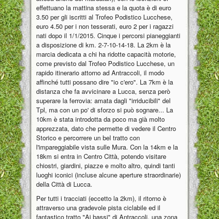
effettuano la mattina stessa e la quota è di euro
3.50 per gli iscritti al Trofeo Podistico Lucchese,
euro 4.50 per i non tesserati, euro 2 per i ragazzi
nati dopo il 1/1/2015. Cinque i percorsi pianeggianti
a disposizione di km. 2-7-10-14-18. La 2km è la
marcia dedicata a chi ha ridotte capacità motorie,
come previsto dal Trofeo Podistico Lucchese, un
rapido itinerario attorno ad Antraccoli, il modo
affinché tutti possano dire "io c'ero". La 7km è la
distanza che fa avvicinare a Lucca, senza però
superare la ferrovia: amata dagli "irriducibili" del
Tpl, ma con un po' di sforzo si può sognare... La
10km è stata introdotta da poco ma già molto
apprezzata, dato che permette di vedere il Centro
Storico e percorrere un bel tratto con
l'impareggiabile vista sulle Mura. Con la 14km e la
18km si entra in Centro Città, potendo visitare
chiostri, giardini, piazze e molto altro, quindi tanti
luoghi iconici (incluse alcune aperture straordinarie)
della Città di Lucca.
Per tutti i tracciati (eccetto la 2km), il ritorno è
attraverso una gradevole pista ciclabile ed il
fantastico tratto "Ai bassi" di Antraccoli, una zona