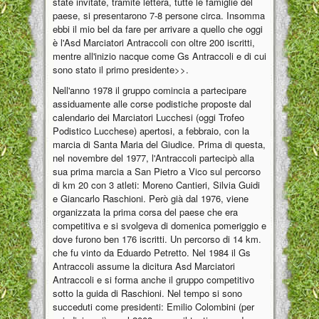
state invitate, tramite lettera, tutte le famiglie del
paese, si presentarono 7-8 persone circa. Insomma
ebbi il mio bel da fare per arrivare a quello che oggi
è l'Asd Marciatori Antraccoli con oltre 200 iscritti,
mentre all'inizio nacque come Gs Antraccoli e di cui
sono stato il primo presidente>>.
Nell'anno 1978 il gruppo comincia a partecipare
assiduamente alle corse podistiche proposte dal
calendario dei Marciatori Lucchesi (oggi Trofeo
Podistico Lucchese) apertosi, a febbraio, con la
marcia di Santa Maria del Giudice. Prima di questa,
nel novembre del 1977, l'Antraccoli partecipò alla
sua prima marcia a San Pietro a Vico sul percorso
di km 20 con 3 atleti: Moreno Cantieri, Silvia Guidi
e Giancarlo Raschioni. Però già dal 1976, viene
organizzata la prima corsa del paese che era
competitiva e si svolgeva di domenica pomeriggio e
dove furono ben 176 iscritti. Un percorso di 14 km.
che fu vinto da Eduardo Petretto. Nel 1984 il Gs
Antraccoli assume la dicitura Asd Marciatori
Antraccoli e si forma anche il gruppo competitivo
sotto la guida di Raschioni. Nel tempo si sono
succeduti come presidenti: Emilio Colombini (per