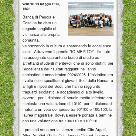
venerdì, 29 maggio 2026,
15:34
Banca di Pescia e
Cascina ha dato un
segnale tangibile di
vicinanza alla propria
comunità,
valorizzando la cultura e sostenendo le eccellenze
locali. Attraverso il premio "IO MERITO!", l'istituto
ha assegnato quarantuno borse di studio ad
altrettanti studenti meritevoli che si sono distinti per
l'eccellenza dei risultati raggiunti nell’anno
scolastico e accademico 2024/2025. L'iniziativa era
rivolta nello specifico ai giovani Soci della Banca, o
ai figli e nipoti dei Soci, che hanno raggiunto
traguardi scolastici e accademici di alto livello,
ovvero, per il diploma di scuola media inferiore era
richiesta una valutazione di 10/10, per il diploma di
maturità un voto compreso tra 90/100 e 100/100, la
laurea magistrale doveva essere portata a termine
con una valutazione tra 100/110 e 110/110.
I premiati sono per la licenza media: Clio Argelli,
Alice Arretini, Giulia Cei, Jacopo Ciomei, Lorenzo