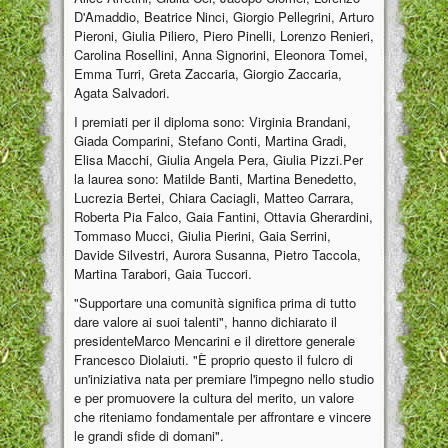
D'Amaddio, Beatrice Ninci, Giorgio Pellegrini, Arturo
Pieroni, Giulia Piliero, Piero Pinelli, Lorenzo Renieri,
Carolina Rosellini, Anna Signorini, Eleonora Tomei,
Emma Turri, Greta Zaccaria, Giorgio Zaccaria,
Agata Salvadori.
I premiati per il diploma sono: Virginia Brandani,
Giada Comparini, Stefano Conti, Martina Gradi,
Elisa Macchi, Giulia Angela Pera, Giulia Pizzi.Per
la laurea sono: Matilde Banti, Martina Benedetto,
Lucrezia Bertei, Chiara Caciagli, Matteo Carrara,
Roberta Pia Falco, Gaia Fantini, Ottavia Gherardini,
Tommaso Mucci, Giulia Pierini, Gaia Serrini,
Davide Silvestri, Aurora Susanna, Pietro Taccola,
Martina Tarabori, Gaia Tuccori.
"Supportare una comunità significa prima di tutto
dare valore ai suoi talenti", hanno dichiarato il
presidenteMarco Mencarini e il direttore generale
Francesco Diolaiuti. "È proprio questo il fulcro di
un'iniziativa nata per premiare l'impegno nello studio
e per promuovere la cultura del merito, un valore
che riteniamo fondamentale per affrontare e vincere
le grandi sfide di domani".