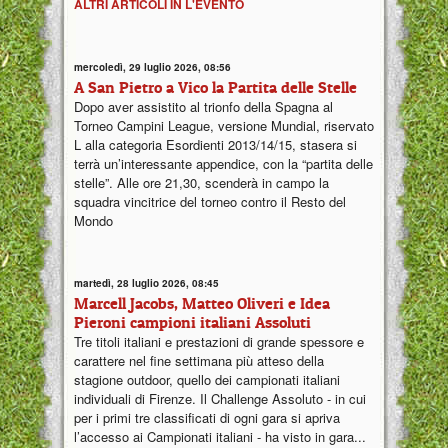
ALTRI ARTICOLI IN L'EVENTO
mercoledì, 29 luglio 2026, 08:56
A San Pietro a Vico la Partita delle Stelle
Dopo aver assistito al trionfo della Spagna al
Torneo Campini League, versione Mundial, riservato
L alla categoria Esordienti 2013/14/15, stasera si
terrà un’interessante appendice, con la “partita delle
stelle”. Alle ore 21,30, scenderà in campo la
squadra vincitrice del torneo contro il Resto del
Mondo
martedì, 28 luglio 2026, 08:45
Marcell Jacobs, Matteo Oliveri e Idea
Pieroni campioni italiani Assoluti
Tre titoli italiani e prestazioni di grande spessore e
carattere nel fine settimana più atteso della
stagione outdoor, quello dei campionati italiani
individuali di Firenze. Il Challenge Assoluto - in cui
per i primi tre classificati di ogni gara si apriva
l’accesso ai Campionati italiani - ha visto in gara...