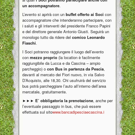
un accompagnatore
.
L’evento si aprirà con un
buffet offerto ai Soci
con
accompagnatore che intenderanno partecipare, con
i saluti e gli interventi del presidente Franco Papini
e del direttore generale Antonio Giusti. Seguirà un
monologo tutto da ridere del
comico Leonardo
Fiaschi
.
I Soci potranno raggiungere il luogo dell’evento
con
mezzo proprio
(la location è facilmente
raggiungibile da Lucca e da Cascina – ampio
parcheggio) o
con Bus in partenza da Pescia
,
davanti al mercato dei Fiori nuovo, in via Salvo
D’Acquisto, alle 18,30. Chi usufruirà del servizio
bus potrà parcheggiare l’auto all’interno dell’area
mercatale, gratuitamente.
►►►
E’ obbligatoria la prenotazione
, anche per
l’eventuale passaggio in bus, che può essere
effettuata sul sito
www.bancadipesciaecascina.i