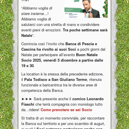
“
Abbiamo voglia di
stare insieme
…!
Abbiamo voglia di
salutarci con una stretta di mano e condividere
eventi pieni di emozioni.
Tra poche settimane sarà
Natale
”.
Comincia così l’invito che
Banca di Pescia e
Cascina ha rivolto ai suoi Soci
a pochi giorni dal
Natale per partecipare all’evento
Buon Natale
Socio 2025, venerdì 5 dicembre a partire dalle
19 e 30
.
La location è la stessa della precedente edizione,
il
Pala Todisco a San Giuliano Terme
, ritenuta
funzionale e baricentrica tra le diverse aree di
competenza della Banca.
►►► Sarà presente anche il
comico Leonardo
Fiaschi
che terrà compagnia con monologo tutto
da…ridere!
Come prenotare se sei Socio
Si tratta di un momento conviviale, per raccontare
la Banca sul territorio e per uno scambio di auguri,
ai quali
i Soci potranno partecipare anche con