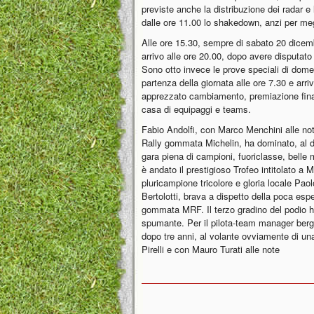
previste anche la distribuzione dei radar e 
dalle ore 11.00 lo shakedown, anzi per me
Alle ore 15.30, sempre di sabato 20 dicemb
arrivo alle ore 20.00, dopo avere disputato 
Sono otto invece le prove speciali di dome
partenza della giornata alle ore 7.30 e arri
apprezzato cambiamento, premiazione finale 
casa di equipaggi e teams.
Fabio Andolfi, con Marco Menchini alle no
Rally gommata Michelin, ha dominato, al de
gara piena di campioni, fuoriclasse, bell
è andato il prestigioso Trofeo intitolato a Ma
pluricampione tricolore e gloria locale Pa
Bertolotti, brava a dispetto della poca esp
gommata MRF. Il terzo gradino del podio h
spumante. Per il pilota-team manager berga
dopo tre anni, al volante ovviamente di
Pirelli e con Mauro Turati alle note