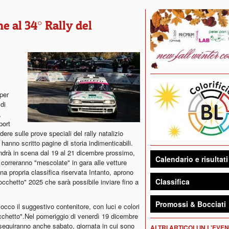
e al 34° Rally del
 per
di
,
port
ere sulle prove speciali del rally natalizio
hanno scritto pagine di storia indimenticabili.
andrà in scena dal 19 al 21 dicembre prossimo,
Calendario e risultati
correranno "mescolate" in gara alle vetture
 propria classifica riservata Intanto, aprono
Classifica
iocchetto" 2025 che sarà possibile inviare fino a
Promossi & Bocciati
occo il suggestivo contenitore, con luci e colori
occhetto".Nel pomeriggio di venerdì 19 dicembre
roseguiranno anche sabato, giornata in cui sono
ALTRI ARTICOLI IN L'EVE