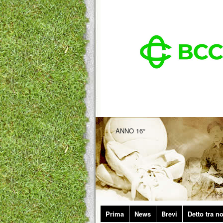
ANNO 16°
Prima
News
Brevi
Detto tra no