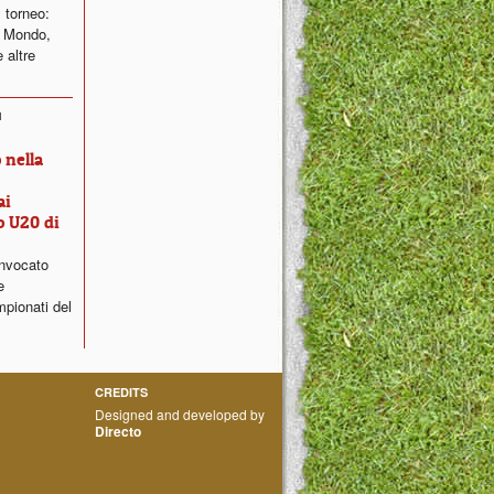
 torneo:
l Mondo,
e altre
1
 nella
ai
o U20 di
nvocato
e
mpionati del
CREDITS
Designed and developed by
Directo