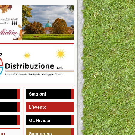
Stagioni
L'evento
GL Rivista
Supporters
NTO