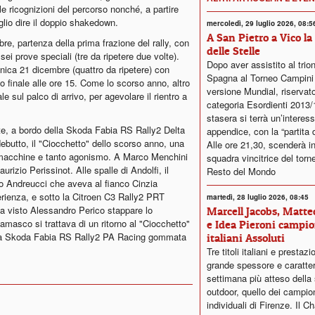
le ricognizioni del percorso nonché, a partire
glio dire il doppio shakedown.
mercoledì, 29 luglio 2026, 08:5
A San Pietro a Vico la
re, partenza della prima frazione del rally, con
delle Stelle
sei prove speciali (tre da ripetere due volte).
Dopo aver assistito al trion
nica 21 dicembre (quattro da ripetere) con
Spagna al Torneo Campini
vo finale alle ore 15. Come lo scorso anno, altro
versione Mundial, riservato
sul palco di arrivo, per agevolare il rientro a
categoria Esordienti 2013/
stasera si terrà un’interes
te, a bordo della Skoda Fabia RS Rally2 Delta
appendice, con la “partita d
butto, il "Ciocchetto" dello scorso anno, una
Alle ore 21,30, scenderà i
e macchine e tanto agonismo. A Marco Menchini
squadra vincitrice del torne
urizio Perissinot. Alle spalle di Andolfi, il
Resto del Mondo
olo Andreucci che aveva al fianco Cinzia
erienza, e sotto la Citroen C3 Rally2 PRT
martedì, 28 luglio 2026, 08:45
a visto Alessandro Perico stappare lo
Marcell Jacobs, Matteo
masco si trattava di un ritorno al "Ciocchetto"
e Idea Pieroni campio
 una Skoda Fabia RS Rally2 PA Racing gommata
italiani Assoluti
Tre titoli italiani e prestazi
grande spessore e caratter
settimana più atteso della
outdoor, quello dei campiona
individuali di Firenze. Il C