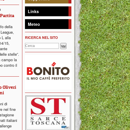
6
Links
 Partita
Meteo
fo della
 League,
 L alla
RICERCA NEL SITO
14/15,
sante
elle stelle”.
n campo la
o contro il
 Oliveri
ni
oni di
e nel fine
 stagione
ti italiani
hallenge