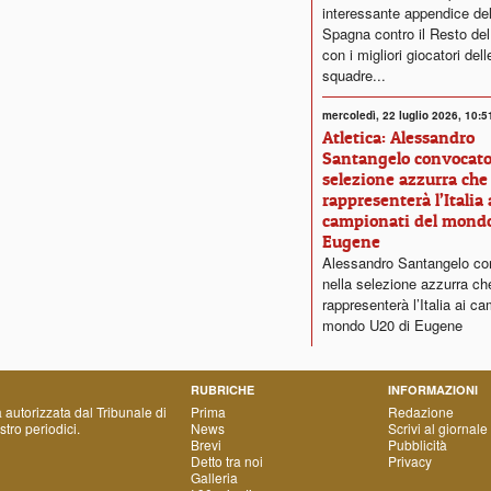
interessante appendice del
Spagna contro il Resto de
con i migliori giocatori dell
squadre...
mercoledì, 22 luglio 2026, 10:5
Atletica: Alessandro
Santangelo convocato
selezione azzurra che
rappresenterà l’Italia 
campionati del mond
Eugene
Alessandro Santangelo co
nella selezione azzurra ch
rappresenterà l’Italia ai ca
mondo U20 di Eugene
RUBRICHE
INFORMAZIONI
a autorizzata dal Tribunale di
Prima
Redazione
tro periodici.
News
Scrivi al giornale
Brevi
Pubblicità
Detto tra noi
Privacy
Galleria