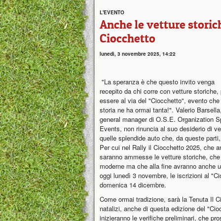
L'EVENTO
Anche le vetture storich
Ciocchetto
lunedì, 3 novembre 2025, 14:22
"La speranza è che questo invito venga
recepito da chi corre con vetture storiche,
essere al via del "Ciocchetto", evento che 
storia ne ha ormai tanta!". Valerio Barsella
general manager di O.S.E. Organization S
Events, non rinuncia al suo desiderio di ved
quelle splendide auto che, da queste parti, 
Per cui nel Rally il Ciocchetto 2025, che 
saranno ammesse le vetture storiche, che 
moderne ma che alla fine avranno anche una
oggi lunedì 3 novembre, le iscrizioni al "C
domenica 14 dicembre.
Come ormai tradizione, sarà la Tenuta Il Ci
natalizi, anche di questa edizione del "Ci
inizieranno le verifiche preliminari, che p