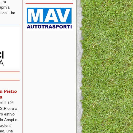
 tre
 apriva
liani - ha
n Pietro
na
i il 12°
S.Pietro a
ro estivo
olo Anspi e
ordienti
mo, una