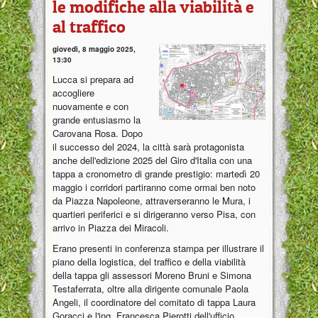
le modifiche alla viabilità e
al traffico
giovedì, 8 maggio 2025,
13:30
Lucca si prepara ad
accogliere
nuovamente e con
grande entusiasmo la
Carovana Rosa. Dopo
il successo del 2024, la città sarà protagonista
anche dell'edizione 2025 del Giro d'Italia con una
tappa a cronometro di grande prestigio: martedì 20
maggio i corridori partiranno come ormai ben noto
da Piazza Napoleone, attraverseranno le Mura, i
quartieri periferici e si dirigeranno verso Pisa, con
arrivo in Piazza dei Miracoli.
Erano presenti in conferenza stampa per illustrare il
piano della logistica, del traffico e della viabilità
della tappa gli assessori Moreno Bruni e Simona
Testaferrata, oltre alla dirigente comunale Paola
Angeli, il coordinatore del comitato di tappa Laura
Goracci e l'ing. Francesca Pierotti dell'ufficio