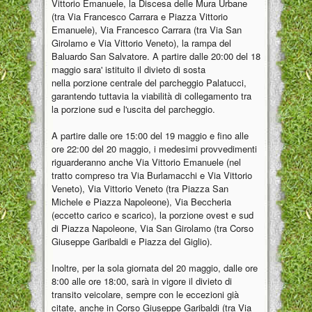
Vittorio Emanuele, la Discesa delle Mura Urbane
(tra Via Francesco Carrara e Piazza Vittorio
Emanuele), Via Francesco Carrara (tra Via San
Girolamo e Via Vittorio Veneto), la rampa del
Baluardo San Salvatore. A partire dalle 20:00 del 18
maggio sara' istituito il divieto di sosta
nella porzione centrale del parcheggio Palatucci,
garantendo tuttavia la viabilità di collegamento tra
la porzione sud e l'uscita del parcheggio.
A partire dalle ore 15:00 del 19 maggio e fino alle
ore 22:00 del 20 maggio, i medesimi provvedimenti
riguarderanno anche Via Vittorio Emanuele (nel
tratto compreso tra Via Burlamacchi e Via Vittorio
Veneto), Via Vittorio Veneto (tra Piazza San
Michele e Piazza Napoleone), Via Beccheria
(eccetto carico e scarico), la porzione ovest e sud
di Piazza Napoleone, Via San Girolamo (tra Corso
Giuseppe Garibaldi e Piazza del Giglio).
Inoltre, per la sola giornata del 20 maggio, dalle ore
8:00 alle ore 18:00, sarà in vigore il divieto di
transito veicolare, sempre con le eccezioni già
citate, anche in Corso Giuseppe Garibaldi (tra Via