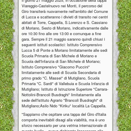
Il giorno 21 maggio 2025, in occasione della tappa
Viareggio-Castelnuovo nei Monti, il percorso del
Giro transiterà nuovamente nell'ambito del Comune
di Lucca e scatteranno i divieti di transito nei centri
abitati di Torre, Cappella, S.Lorenzo e S. Cassiano
di Moriano, Sesto di Moriano, indicativamente dalle
ore 10:30 fino alle ore 13:00 e comunque a fine
gara. Sempre il 21 maggio saranno quindi chiusi i
seguenti istituti scolastici: Istituto Comprensivo
Lucca 5 di Ponte a Moriano limitatamente alle sedi
Scuola Primaria di San Michele di Moriano e
Scuola dell'Infanzia di San Michele di Moriano;
Istituto Comprensivo "Giacomo Puccini"
limitatamente alle sedi di Scuola Secondaria di
primo grado "C. Massei" di Mutigliano, Scuola
Primaria "C. Sardi" di Vallebuia e Scuola Infanzia di
Mutigliano; Istituto di Istruzione Superiore "Carrara-
Nottolini-Brancoli Busdraghi" limitatamente alla
sede dell'Istituto Agrario "Brancoli Busdraghi" di
Mutigliano;Asilo Nido "Kiriku" località La Cappella.
"Sappiamo che ospitare una tappa del Giro d'Italia
comporta inevitabili disagi alla viabilità, ma è uno
sforzo necessario per una vetrina internazionale di
questo livello – aveva dichiarato l'assessore allo