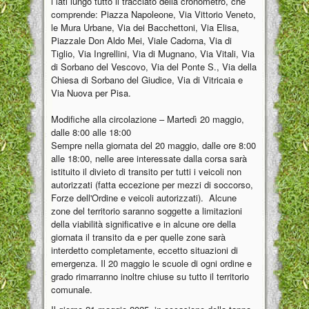
i lati lungo tutto il tracciato della cronometro, che
comprende: Piazza Napoleone, Via Vittorio Veneto,
le Mura Urbane, Via dei Bacchettoni, Via Elisa,
Piazzale Don Aldo Mei, Viale Cadorna, Via di
Tiglio, Via Ingrellini, Via di Mugnano, Via Vitali, Via
di Sorbano del Vescovo, Via del Ponte S., Via della
Chiesa di Sorbano del Giudice, Via di Vitricaia e
Via Nuova per Pisa.
Modifiche alla circolazione – Martedì 20 maggio,
dalle 8:00 alle 18:00
Sempre nella giornata del 20 maggio, dalle ore 8:00
alle 18:00, nelle aree interessate dalla corsa sarà
istituito il divieto di transito per tutti i veicoli non
autorizzati (fatta eccezione per mezzi di soccorso,
Forze dell'Ordine e veicoli autorizzati). Alcune
zone del territorio saranno soggette a limitazioni
della viabilità significative e in alcune ore della
giornata il transito da e per quelle zone sarà
interdetto completamente, eccetto situazioni di
emergenza. Il 20 maggio le scuole di ogni ordine e
grado rimarranno inoltre chiuse su tutto il territorio
comunale.