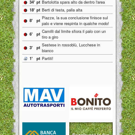
34'
pt
Bartolotta spara alto da dentro l'area
18'
pt
Berti di testa, palla alta
Piazze, la sua conclusione finisce sul
8'
pt
palo e viene respinta in qualche modo!
Camilli dal limite sfiora il palo con un
6'
pt
tiro a giro
Sestese in rossoblù, Lucchese in
3'
pt
bianco
1'
pt
Partiti!