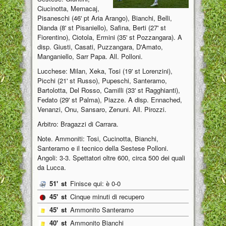
Ciucinotta, Mernacaj,
Pisaneschi (46' pt Aria Arango), Bianchi, Belli,
Dianda (8' st Pisaniello), Safina, Berti (27' st
Fiorentino), Ciotola, Ermini (35' st Pozzangara). A
disp. Giusti, Casati, Puzzangara, D'Amato,
Manganiello, Sarr Papa. All. Polloni.
Lucchese: Milan, Xeka, Tosi (19' st Lorenzini),
Picchi (21' st Russo), Pupeschi, Santeramo,
Bartolotta, Del Rosso, Camilli (33' st Ragghianti),
Fedato (29' st Palma), Piazze. A disp. Ennached,
Venanzi, Onu, Sansaro, Zenuni. All. Pirozzi.
Arbitro: Bragazzi di Carrara.
Note. Ammoniti: Tosi, Cucinotta, Bianchi,
Santeramo e il tecnico della Sestese Polloni.
Angoli: 3-3. Spettatori oltre 600, circa 500 dei quali
da Lucca.
51'
st
Finisce qui: è 0-0
45'
st
Cinque minuti di recupero
45'
st
Ammonito Santeramo
40'
st
Ammonito Bianchi