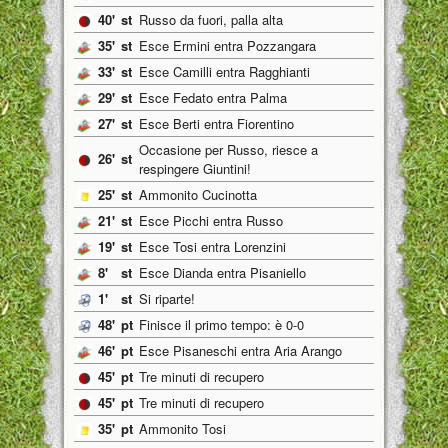
40'
st
Russo da fuori, palla alta
35'
st
Esce Ermini entra Pozzangara
33'
st
Esce Camilli entra Ragghianti
29'
st
Esce Fedato entra Palma
27'
st
Esce Berti entra Fiorentino
Occasione per Russo, riesce a
26'
st
respingere Giuntini!
25'
st
Ammonito Cucinotta
21'
st
Esce Picchi entra Russo
19'
st
Esce Tosi entra Lorenzini
8'
st
Esce Dianda entra Pisaniello
1'
st
Si riparte!
48'
pt
Finisce il primo tempo: è 0-0
46'
pt
Esce Pisaneschi entra Aria Arango
45'
pt
Tre minuti di recupero
45'
pt
Tre minuti di recupero
35'
pt
Ammonito Tosi