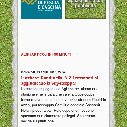
ALTRI ARTICOLI IN I 90 MINUTI
mercoledì, 29 aprile 2026, 22:54
Lucchese-Rondinella: 3-2 I rossoneri si
aggiudicano la Supercoppa!
I rossoneri impegnati ad Agliana nell'ultimo atto
stagionale nella gara che vale la Supercoppa
trovano una meritatissima vittoria: sblocca Picchi in
avvio, poi raddoppia Camilli e accorcia Saccardi.
Nella ripresa fa pari Polo dopo che i rossoneri
sprecano due clamorose pallegol. Santeramo
decide su punizione