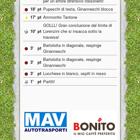
per un errore difensivo rossonero!
18'
pt
Pupeschi di testa, Ginanneschi blocca
17'
pt
Ammonito Tantone
GOLLL! Gran conclusione dal limite di
10'
pt
Lorenzini che si insacca sotto la
traversa!
Bartolotta in diagonale, respinge
3'
pt
Ginanneschi
Bartolotta in diagonale, respinge
3'
pt
Ginanneschi
3'
pt
Lucchese in bianco, ospiti in rosso
1'
pt
Partiti!