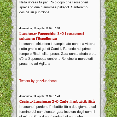
Nella ripresa fa pari Polo dopo che i rossoneri
sprecano due clamorose pallegol. Santeramo
decide su punizione
domenica, 26 aprile 2026, 16:52
Lucchese-Fucecchio: 3-0 I rossoneri
salutano l'Eccellenza
I rossoneri chiudono il campionato con una vittoria
netta grazie ai gol di Camilli, Rotondo nel primo
tempo e Riad nella ripresa. Gara senza storia e ora
c'è la Supercoppa contro la Rondinella mercoledì
prossimo ad Agliana
Tweets by gazzlucchese
domenica, 19 aprile 2026, 16:49
Cecina-Lucchese: 2-0 Cade l'imbattibilità
I rossoneri perdono l'imbattibilità a due giornate dal
termine del campionato: gara incolore degli uomini
di mister Pirozzi con i padroni di casa che