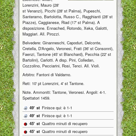
Lorenzini, Mauro (28'
st Venanzi), Picchi (28' st Palma), Pupeschi,
Santeramo, Bartolotta, Russo C., Ragghianti (28' st
Piazze), Caggianese, Riad (17' st Palma). A
disposizione. Ennached, Rotondo, Xeka, Galotti,
Maggiari. All. Pirozzi.
Belvedere: Ginanneschi, Capoduri, Delconte,
Cretella, D'Angelo, Veronesi, Frati (36' st Consonni),
Faenzi, Tantone (45' st Blanchard), Pecchia (22' st
Bartolini), Carlotti. A disp. Pini, Colledan,
Cozzolino, Pecciarini, Rosi, Tenci. All. Violi.
Arbitro: Fantoni di Valdarno.
Reti: 10' pt Lorenzini, 4' st Tantone.
Note. Ammoniti: Tantone, Veronesi. Angoli: 4-1.
Spettatori 1459.
49'
st
Finisce qui: è 1-1
49'
st
Finisce qui: è 1-1
45'
st
Quattro minuti di recupero
45'
st
Quattro minuti di recupero