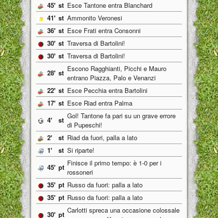
45'
st
Esce Tantone entra Blanchard
41'
st
Ammonito Veronesi
36'
st
Esce Frati entra Consonni
30'
st
Traversa di Bartolini!
30'
st
Traversa di Bartolini!
Escono Ragghianti, Picchi e Mauro
28'
st
entrano Piazza, Palo e Venanzi
22'
st
Esce Pecchia entra Bartolini
17'
st
Esce Riad entra Palma
Gol! Tantone fa pari su un grave errore
4'
st
di Pupeschi!
2'
st
Riad da fuori, palla a lato
1'
st
Si riparte!
Finisce il primo tempo: è 1-0 per i
45'
pt
rossoneri
35'
pt
Russo da fuori: palla a lato
35'
pt
Russo da fuori: palla a lato
Carlotti spreca una occasione colossale
30'
pt