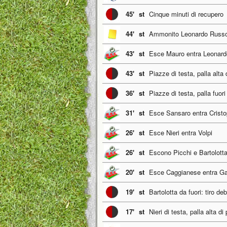
45'
st
Cinque minuti di recupero
44'
st
Ammonito Leonardo Russ
43'
st
Esce Mauro entra Leonar
43'
st
Piazze di testa, palla alta
36'
st
Piazze di testa, palla fuori
31'
st
Esce Sansaro entra Crist
26'
st
Esce Nieri entra Volpi
26'
st
Escono Picchi e Bartolott
20'
st
Esce Caggianese entra Gal
19'
st
Bartolotta da fuori: tiro de
17'
st
Nieri di testa, palla alta di