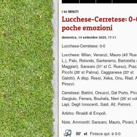
I 90 MINUTI
Lucchese-Cerretese: 0-0
poche emozioni
domenica, 14 settembre 2025, 17:11
Lucchese-Cerretese: 0-0
Lucchese: Milan, Venanzi, Mauro (43' Rus
L.), Palo, Rotondo, Santeramo, Bartolotta (
Maggiari), Sansaro (31' st C. Russo), Piaz
Picchi (26' st Palma), Caggianese (20' st
Galotti). A disp. Rossi, Xeka, Onu, Riad. A
Pirozzi.
Cerretese: Battini, Orsucci, Dal Porto, Piva
Gargiulo, Ferrara, Bouhafa, Nieri (26' st vol
Lapi, Degli Innocenti, Said. All. Petroni.
Arbitro: Rinaldi di Empoli.
Note. Ammoniti: Sansaro, Mauro, Pivani, Pi
50'
st
Finisce qui: è 0-0