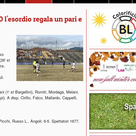
 l'esordio regala un pari e
so
26' st
ze,
ll.
ni (1' st Bargellini), Romiti, Mordagà, Melani,
pi). A disp. Cirillo, Falco, Mallardo, Cappelli,
cchi, Russo L.. Angoli: 6-5. Spettatori 1677.