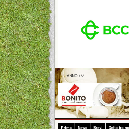
ANNO 16°
Prima
News
Brevi
Detto tra no