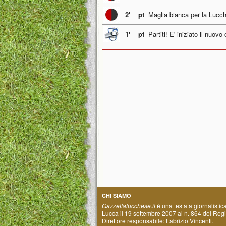
2'
pt
Maglia bianca per la Lucch
1'
pt
Partiti! E' iniziato il nuov
CHI SIAMO
Gazzettalucchese.it
è una testata giornalistic
Lucca il 19 settembre 2007 al n. 864 del Regis
Direttore responsabile: Fabrizio Vincenti.