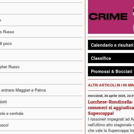
o
do Russo
 di poco
Calendario e risultati
Classifica
opher Russo
Promossi & Bocciati
ALTRI ARTICOLI IN I 90 MI
a entrano Maggiari e Palma
mercoledì, 29 aprile 2026, 22:5
Lucchese-Rondinella: 
otti
rossoneri si aggiudica
Supercoppa!
bole e centrale
I rossoneri impegnati ad A
nell'ultimo atto stagionale 
 poco!
che vale la Supercoppa tr