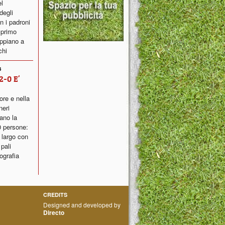
el
degli
n i padroni
 primo
ppiano a
chi
4
2-0 E'
ore e nella
neri
ano la
0 persone:
 largo con
pali
ografia
CREDITS
Designed and developed by
Directo