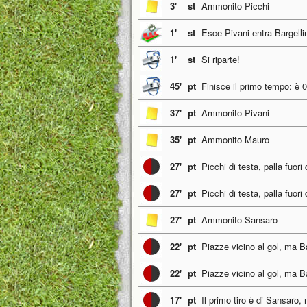
3'
st
Ammonito Picchi
1'
st
Esce Pivani entra Bargelli
1'
st
Si riparte!
45'
pt
Finisce il primo tempo: è 0
37'
pt
Ammonito Pivani
35'
pt
Ammonito Mauro
27'
pt
Picchi di testa, palla fuori
27'
pt
Picchi di testa, palla fuori
27'
pt
Ammonito Sansaro
22'
pt
Piazze vicino al gol, ma Ba
22'
pt
Piazze vicino al gol, ma Ba
17'
pt
Il primo tiro è di Sansaro,