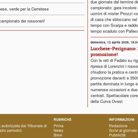
due giornate dal termine d
campionato: gara incolore 
ese, verde per la Cerretese
uomini di mister Pirozzi co
di casa che sbloccano nel
o campionato dei rossoneri!
tempo con Scarpa e raddo
tempo scaduto con Pallec
domenica, 12 aprile 2026, 16:5
Lucchese-Perignano: 
promozione!
Con le reti di Fedato su rig
ripresa di Lorenzini i rosso
chiudono la pratica e centr
promozione davanti a 350
partita dominata in lungo e
numerose occasioni e due 
centrati. Spettacolare core
della Curva Ovest
RUBRICHE
INFORMAZIONI
a autorizzata dal Tribunale di
Prima
Redazione
tro periodici.
News
Scrivi al giornale
Brevi
Pubblicità