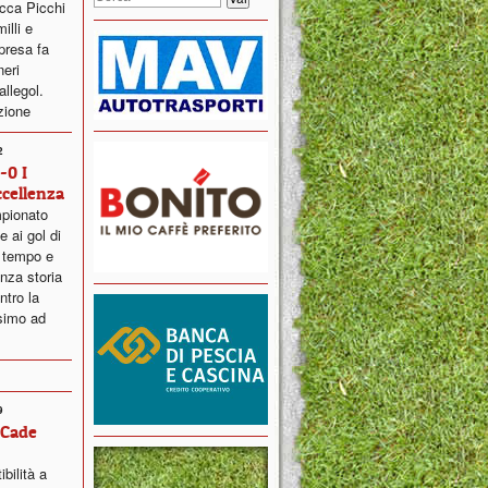
occa Picchi
illi e
presa fa
neri
llegol.
zione
2
-0 I
ccellenza
mpionato
e ai gol di
o tempo e
nza storia
ntro la
simo ad
9
 Cade
ibilità a