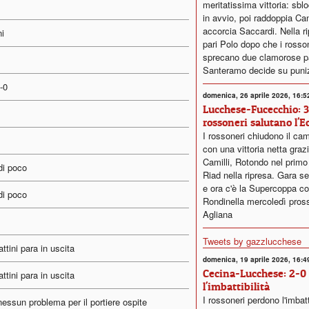
meritatissima vittoria: sbl
in avvio, poi raddoppia Cam
accorcia Saccardi. Nella ri
ni
pari Polo dopo che i rosso
sprecano due clamorose pa
Santeramo decide su puni
-0
domenica, 26 aprile 2026, 16:5
Lucchese-Fucecchio: 3
rossoneri salutano l'E
I rossoneri chiudono il ca
con una vittoria netta grazi
Camilli, Rotondo nel prim
 di poco
Riad nella ripresa. Gara se
e ora c'è la Supercoppa co
 di poco
Rondinella mercoledì pros
Agliana
Tweets by gazzlucchese
ttini para in uscita
domenica, 19 aprile 2026, 16:4
Cecina-Lucchese: 2-0
ttini para in uscita
l'imbattibilità
I rossoneri perdono l'imbatt
 nessun problema per il portiere ospite