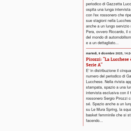
periodico di Gazzetta Luc
ospita una lunga intervista
con l'ex rossonero che ripe
sue stagioni nella Lucche
anche a un lungo servizio 
Pera, ovvero Riccardo, il
del mondo di automobilis
e a un dettagliato...
martedì, 9 dicembre 2025, 14:2
Pirozzi: "La Lucchese 
Serie A"
E' in distribuzione il cinq
numero del periodico di G
Lucchese. Nella rivista a
stampata, spazio a una lu
intervista esclusiva con il
rossonero Sergio Pirozzi c
sé. Spazio anche a un lun
su Le Mura Spring, la squa
basket femminile che si s
facendo...