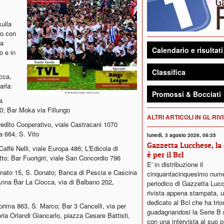
sulla
ro con
ga
Calendario e risultati
o e in
Classifica
cca,
varla:
Promossi & Bocciati
a
0; Bar Moka via Fillungo
ALTRI ARTICOLI IN GL RIV
edito Cooperativo, viale Castracani 1070
a 664, S. Vito
lunedì, 3 agosto 2026, 08:35
Gazzetta Lucchese, la
affè Nelli, viale Europa 486; L'Edicola di
è per il Bcl
to; Bar Fuorigiri, viale San Concordio 796
E' in distribuzione il
nato 15, S. Donato; Banca di Pescia e Cascina
cinquantacinquesimo nume
Anna Bar La Ciocca, via di Balbano 202,
periodico di Gazzetta Luc
rivista appena stampata, 
dedicato al Bcl che ha trio
prima 863, S. Marco; Bar 3 Cancelli, via per
guadagnandosi la Serie B 
ia Orlandi Giancarlo, piazza Cesare Battisti,
con una intervista al suo 