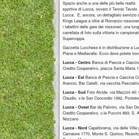
Spazio anche a una delle più belle realtà
sportive di Lucca, ovvero il Tennis Tavolo
Lucca. E, ancora, un dettagliato servizio 
Kings League e oltre al Romanzo rossone
i tabellini delle gare dei rossoneri, una lun
carrellata di foto sulla vittoria in campionat
Supercoppa.
Gazzetta Lucchese è in distribuzione a Lu
Piana e Mediavalle. Ecco dove potete tro
Lucca - Centro
Banca di Pescia e Cascin
Credito Cooperativo, piazza Santa Maria 1
Lucca - Est
Banca di Pescia e Cascina Cr
Arancio; Bar Catelli, via vecchia Pesciatin
Lucca - Sud
Foto Alcide, via Mazzini 40; C
Claudio, v.le San Concordio 1062, Pontetet
Lucca - Ovest
Bar da Palmiro, via San Do
Credito Cooperativo, v.le Puccini 893; S. 
Nozzano
Lucca - Nord
Capellorama, via delle Ville 
Camaiore 1770, Monte S. Quirico; Ricevitor