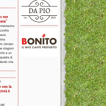
er me
asa"
uantatresimo
azzetta
ppena
ista
ero Jacopo
ue stagioni
che a un
squadra di
dando vita
7
 con la
città è
del