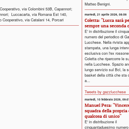
Matteo Benigni.
Cooperativo, via Colombini 53B, Capannori;
annori; Luccacarta, via Romana Est 140,
martedì, 21 aprile 2026, 08:56
 Cooperativo, via Catalani 14, Porcari
Coletta: "Lucca sarà p
sempre una seconda c
E' in distribuzione il cinq
numero del periodico di G
Lucchese. Nella rivista a
stampata, una lunga interv
esclusiva con l'ex rosson
Coletta che ripercorre le s
nella Lucchese. Spazio an
lungo servizio sul Bcl, la 
basket della città che sta 
a...
Tweets by gazzlucchese
martedì, 10 febbraio 2026, 09:0
Manuel Pera: "Vincere
squadra della propria 
qualcosa di unico"
E' in distribuzione il
cinquantaduesimo numero 