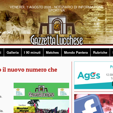
VENERDÌ, 7 AGOSTO 2026 - NOTIZIARIO DI INFORMAZIONE
SPORTIVA
i
Galleria
I 90 minuti
Matches
Mondo Pantera
Rubriche
o il nuovo numero che
e.
ia.