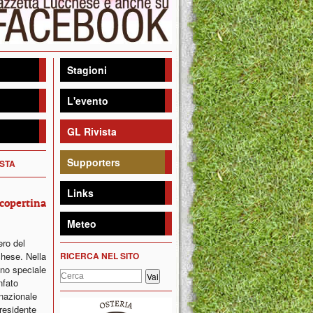
Stagioni
L'evento
GL Rivista
Supporters
ISTA
Links
 copertina
Meteo
ro del
chese. Nella
RICERCA NEL SITO
uno speciale
nfato
nazionale
presidente