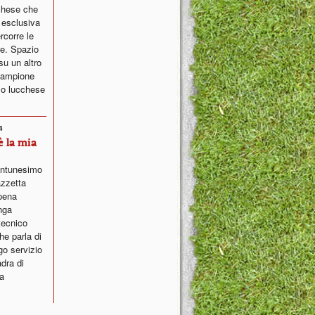
chese che
 esclusiva
rcorre le
se. Spazio
su un altro
 campione
mo lucchese
4
è la mia
uantunesimo
azzetta
ppena
nga
 tecnico
he parla di
go servizio
dra di
ta