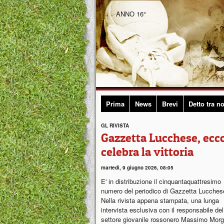
ANNO 16°
Prima
News
Brevi
Detto tra no
GL RIVISTA
Gazzetta Lucchese, ecc
celebra la vittoria
martedì, 9 giugno 2026, 08:05
E' in distribuzione il cinquantaquattresimo
numero del periodico di Gazzetta Lucches
Nella rivista appena stampata, una lunga
intervista esclusiva con il responsabile del
settore giovanile rossonero Massimo Morg