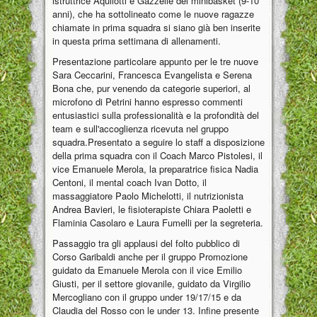
istruttrice Aquilotti e Gazzelle del minibasket (9-10
anni), che ha sottolineato come le nuove ragazze
chiamate in prima squadra si siano già ben inserite
in questa prima settimana di allenamenti.
Presentazione particolare appunto per le tre nuove
Sara Ceccarini, Francesca Evangelista e Serena
Bona che, pur venendo da categorie superiori, al
microfono di Petrini hanno espresso commenti
entusiastici sulla professionalità e la profondità del
team e sull'accoglienza ricevuta nel gruppo
squadra.Presentato a seguire lo staff a disposizione
della prima squadra con il Coach Marco Pistolesi, il
vice Emanuele Merola, la preparatrice fisica Nadia
Centoni, il mental coach Ivan Dotto, il
massaggiatore Paolo Michelotti, il nutrizionista
Andrea Bavieri, le fisioterapiste Chiara Paoletti e
Flaminia Casolaro e Laura Fumelli per la segreteria.
Passaggio tra gli applausi del folto pubblico di
Corso Garibaldi anche per il gruppo Promozione
guidato da Emanuele Merola con il vice Emilio
Giusti, per il settore giovanile, guidato da Virgilio
Mercogliano con il gruppo under 19/17/15 e da
Claudia del Rosso con le under 13. Infine presente