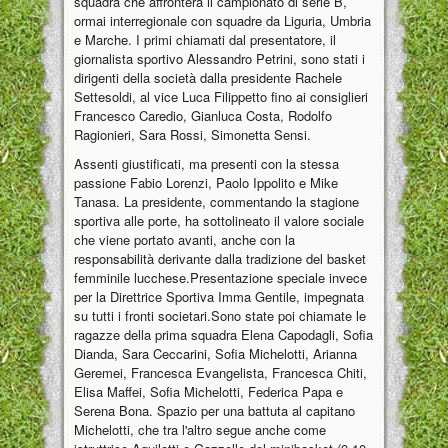
squadra che affronterà il campionato di serie B,
ormai interregionale con squadre da Liguria, Umbria
e Marche. I primi chiamati dal presentatore, il
giornalista sportivo Alessandro Petrini, sono stati i
dirigenti della società dalla presidente Rachele
Settesoldi, al vice Luca Filippetto fino ai consiglieri
Francesco Caredio, Gianluca Costa, Rodolfo
Ragionieri, Sara Rossi, Simonetta Sensi.
Assenti giustificati, ma presenti con la stessa
passione Fabio Lorenzi, Paolo Ippolito e Mike
Tanasa. La presidente, commentando la stagione
sportiva alle porte, ha sottolineato il valore sociale
che viene portato avanti, anche con la
responsabilità derivante dalla tradizione del basket
femminile lucchese.Presentazione speciale invece
per la Direttrice Sportiva Imma Gentile, impegnata
su tutti i fronti societari.Sono state poi chiamate le
ragazze della prima squadra Elena Capodagli, Sofia
Dianda, Sara Ceccarini, Sofia Michelotti, Arianna
Geremei, Francesca Evangelista, Francesca Chiti,
Elisa Maffei, Sofia Michelotti, Federica Papa e
Serena Bona. Spazio per una battuta al capitano
Michelotti, che tra l'altro segue anche come